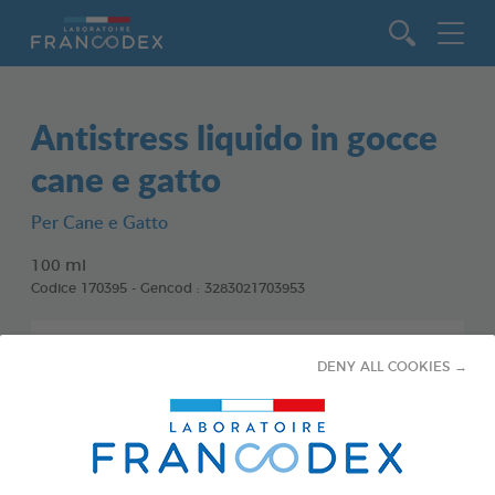
Vai al contenuto
Antistress liquido in gocce
cane e gatto
Per Cane e Gatto
100 ml
Codice 170395 - Gencod : 3283021703953
DENY ALL COOKIES →