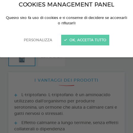
COOKIES MANAGEMENT PANEL
Questo sito fa uso di cookies e ti consente di decidere se accettarli
o rifiutarli
PERSONALIZZA
OK, ACCETTA TUTTO
I VANTAGGI DEI PRODOTTI
L-triptofano: L-triptofano: è un aminoacido
utilizzato dall’organismo per produrre
serotonina, un ormone che aiuta a calmare cani e
gatti nervosi o stressati.
Effetto calmante a lungo termine, senza effetti
collaterali o dipendenza