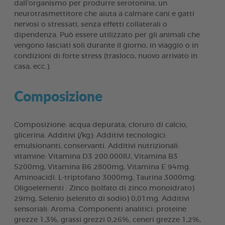
dall’organismo per produrre serotonina, un
neurotrasmettitore che aiuta a calmare cani e gatti
nervosi o stressati, senza effetti collaterali o
dipendenza. Può essere utilizzato per gli animali che
vengono lasciati soli durante il giorno, in viaggio o in
condizioni di forte stress (trasloco, nuovo arrivato in
casa, ecc.).
Composizione
Composizione: acqua depurata, cloruro di calcio,
glicerina. Additivi (/kg): Additivi tecnologici:
emulsionanti, conservanti. Additivi nutrizionali:
vitamine: Vitamina D3 200.000IU, Vitamina B3
5200mg, Vitamina B6 2800mg, Vitamina E 94mg.
Aminoacidi: L-triptofano 3000mg, Taurina 3000mg.
Oligoelementi : Zinco (solfato di zinco monoidrato)
29mg, Selenio (selenito di sodio) 0,01mg. Additivi
sensoriali: Aroma. Componenti analitici: proteine
grezze 1,3%, grassi grezzi 0,26%, ceneri grezze 1,2%,