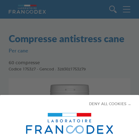
Vai al contenuto
Compresse antistress cane
Per cane
60 compresse
Codice 175327 - Gencod : 3283021753279
DENY ALL COOKIES →