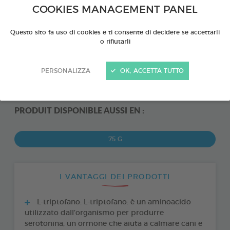
COOKIES MANAGEMENT PANEL
Questo sito fa uso di cookies e ti consente di decidere se accettarli
o rifiutarli
PERSONALIZZA
OK, ACCETTA TUTTO
PRODUIT DISPONIBLE AUSSI EN :
75 G
I VANTAGGI DEI PRODOTTI
L-triptofano: L-triptofano: è un aminoacido
utilizzato dall’organismo per produrre
serotonina, un ormone che aiuta a calmare cani e