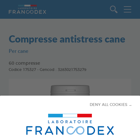
Vai al contenuto
Compresse antistress cane
Per cane
60 compresse
Codice 175327 - Gencod : 3283021753279
DENY ALL COOKIES →