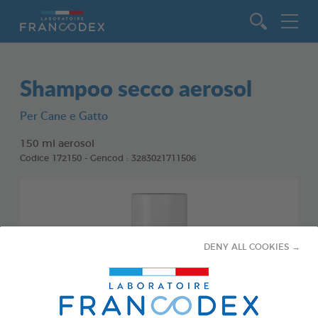
Vai al contenuto
Shampoo secco aerosol
Per Cane e Gatto
150 ml aerosol
Codice 172150 - Gencod : 3283021711506
DENY ALL COOKIES →