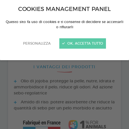
COOKIES MANAGEMENT PANEL
Questo sito fa uso di cookies e ti consente di decidere se accettarli
o rifiutarli
PERSONALIZZA
OK, ACCETTA TUTTO
I VANTAGGI DEI PRODOTTI
Olio di jojoba: protegge la pelle, nutre, idrata e
ammorbidisce il pelo, riduce gli odori. Ad azione
sebo-regolatrice
Amido di riso: potere assorbente che riduce la
quantità di sebo per un pelo morbido e asciutto