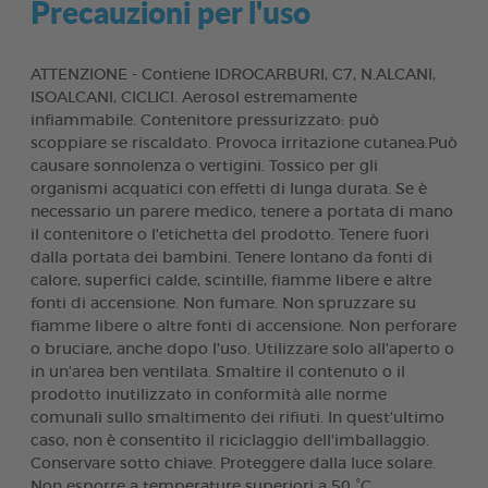
Precauzioni per l'uso
ATTENZIONE - Contiene IDROCARBURI, C7, N.ALCANI,
ISOALCANI, CICLICI. Aerosol estremamente
infiammabile. Contenitore pressurizzato: può
scoppiare se riscaldato. Provoca irritazione cutanea.Può
causare sonnolenza o vertigini. Tossico per gli
organismi acquatici con effetti di lunga durata. Se è
necessario un parere medico, tenere a portata di mano
il contenitore o l'etichetta del prodotto. Tenere fuori
dalla portata dei bambini. Tenere lontano da fonti di
calore, superfici calde, scintille, fiamme libere e altre
fonti di accensione. Non fumare. Non spruzzare su
fiamme libere o altre fonti di accensione. Non perforare
o bruciare, anche dopo l'uso. Utilizzare solo all'aperto o
in un'area ben ventilata. Smaltire il contenuto o il
prodotto inutilizzato in conformità alle norme
comunali sullo smaltimento dei rifiuti. In quest'ultimo
caso, non è consentito il riciclaggio dell'imballaggio.
Conservare sotto chiave. Proteggere dalla luce solare.
Non esporre a temperature superiori a 50 °C.