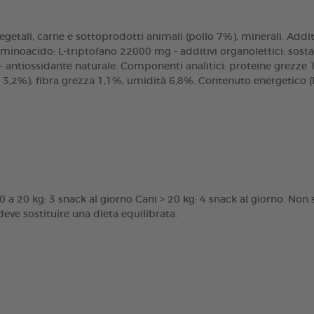
egetali, carne e sottoprodotti animali (pollo 7%), minerali. Additiv
minoacido: L-triptofano 22000 mg - additivi organolettici: sosta
antiossidante naturale. Componenti analitici: proteine grezze 1
 3,2%), fibra grezza 1,1%, umidità 6,8%. Contenuto energetico (E
0 a 20 kg: 3 snack al giorno Cani > 20 kg: 4 snack al giorno. Non s
e sostituire una dieta equilibrata.