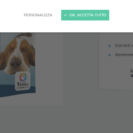
60 COMPRESSE
PERSONALIZZA
OK, ACCETTA TUTTO
Estratti
Benesser