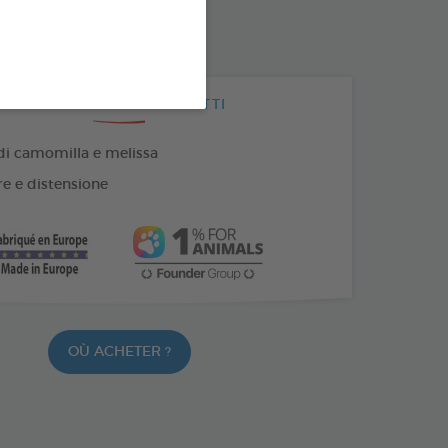
I VANTAGGI DEI PRODOTTI
 di camomilla e melissa
e e distensione
OÙ ACHETER ?