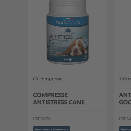
60 compresse
100 
COMPRESSE
ANT
ANTISTRESS CANE
GOC
Per cane
Per C
Antistress e benessere
Antist