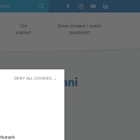
Chi
Dove trovare i nostri
siamo?
prodotti?
antistress cani
DENY ALL COOKIES →
encod : 3283021702475
SPONIBLE AUSSI EN :
fiutarli