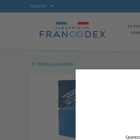
Lingue
Italiano
Le no
novi
Torna ai prodotti
Questo 