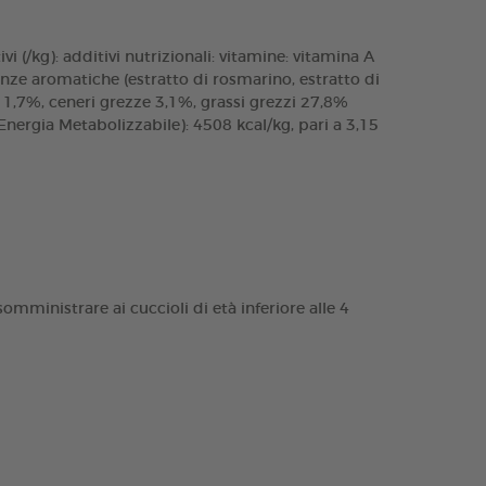
i (/kg): additivi nutrizionali: vitamine: vitamina A
nze aromatiche (estratto di rosmarino, estratto di
1,7%, ceneri grezze 3,1%, grassi grezzi 27,8%
nergia Metabolizzabile): 4508 kcal/kg, pari a 3,15
omministrare ai cuccioli di età inferiore alle 4