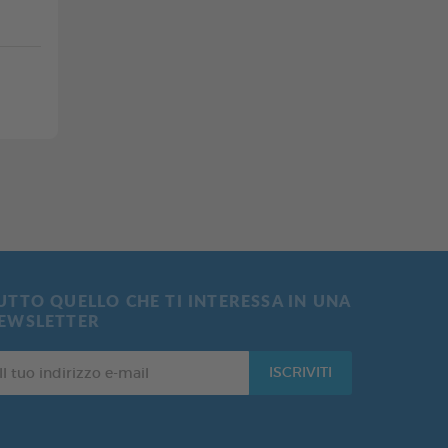
UTTO QUELLO CHE TI INTERESSA IN UNA
EWSLETTER
ISCRIVITI
o
dirizzo
il