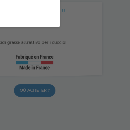
I VANTAGGI DEI PRODOTTI
spray: ne permette un facile
idi grassi: attrattivo per i cuccioli
OÙ ACHETER ?