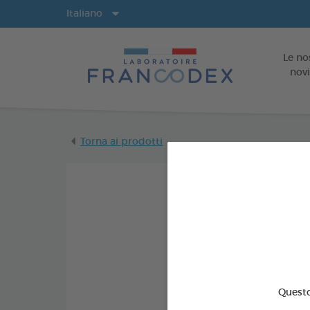
Lingue
Italiano
Le no
novi
Torna ai prodotti
Questo 