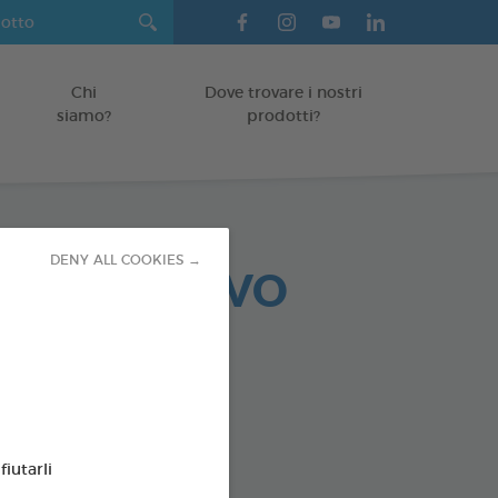
Chi
Dove trovare i nostri
siamo?
prodotti?
DENY ALL COOKIES →
Y ATTRATTIVO
ATIVO
o e Cane
l
encod : 3283021794074
fiutarli