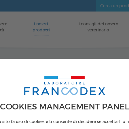
stre
I nostri
I consigli del nostro
Vai al contenuto
tà
prodotti
veterinario
SPRA
EDUC
Per Cagnolin
COOKIES MANAGEMENT PANEL
Spray da 200 m
Codice 179407 - G
sito fa uso di cookies e ti consente di decidere se accettarli o ri