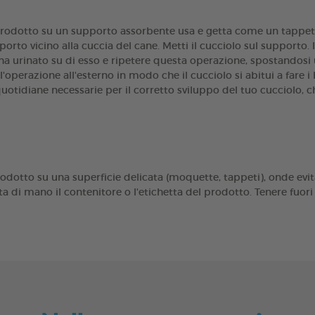
l prodotto su un supporto assorbente usa e getta come un tappe
o vicino alla cuccia del cane. Metti il ​​cucciolo sul supporto. 
ha urinato su di esso e ripetere questa operazione, spostandosi u
l'operazione all'esterno in modo che il cucciolo si abitui a fare i
otidiane necessarie per il corretto sviluppo del tuo cucciolo, ch
rodotto su una superficie delicata (moquette, tappeti), onde evit
a di mano il contenitore o l'etichetta del prodotto. Tenere fuor