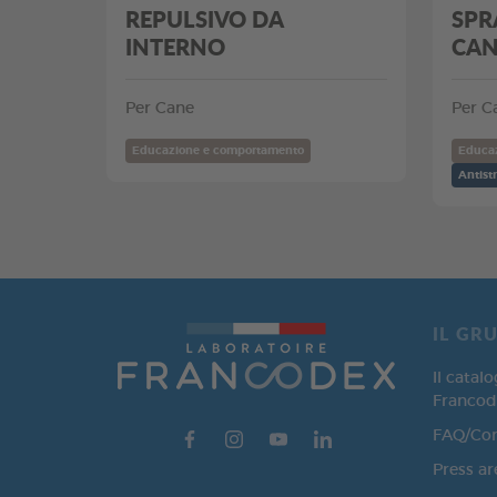
REPULSIVO DA
SPR
INTERNO
CAN
Per Cane
Per C
Educazione e comportamento
Educa
Antist
IL GR
Il catal
Francod
FAQ/Con
Press ar