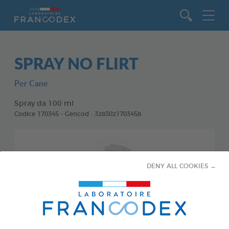
Vai al contenuto
SPRAY NO FLIRT
Per Cane
Spray da 100 ml
Codice 170345 - Gencod : 3283021703458
DENY ALL COOKIES →