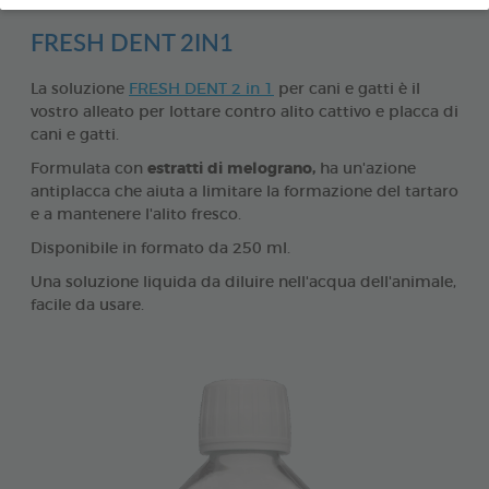
FRESH DENT 2IN1
La soluzione
FRESH DENT 2 in 1
per cani e gatti è il
vostro alleato per lottare contro alito cattivo e placca di
cani e gatti.
Formulata con
estratti di
melograno,
ha un'azione
antiplacca che aiuta a limitare la formazione del tartaro
e a mantenere l'alito fresco.
Disponibile in formato da 250 ml.
Una soluzione liquida da diluire nell'acqua dell'animale,
facile da usare.