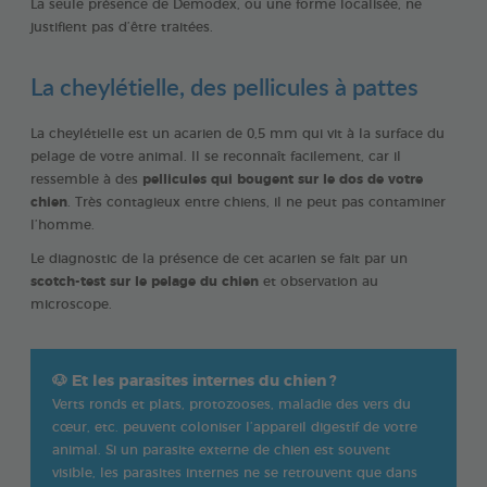
La seule présence de Demodex, ou une forme localisée, ne
justifient pas d’être traitées.
La cheylétielle, des pellicules à pattes
La cheylétielle est un acarien de 0,5 mm qui vit à la surface du
pelage de votre animal. Il se reconnaît facilement, car il
ressemble à des
pellicules qui bougent sur le dos de votre
chien
. Très contagieux entre chiens, il ne peut pas contaminer
l’homme.
Le diagnostic de la présence de cet acarien se fait par un
scotch-test sur le pelage du chien
et observation au
microscope.
🐶
Et les parasites internes du chien
?
Verts ronds et plats, protozooses, maladie des vers du
cœur, etc. peuvent coloniser l’appareil digestif de votre
animal. Si un parasite externe de chien est souvent
visible, les parasites internes ne se retrouvent que dans