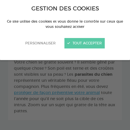
GESTION DES COOKIES
Ce site utilise des cookies et vous donne le contrôle sur ceux que
vous souhaitez activer
PERSONNALISER
TOUT ACCEPTER
Votre chien se gratte souvent ? Il semble gêné par
quelque chose ? Son poil est terne et des croûtes
sont visibles sur sa peau ? Les
parasites du chien
représentent un véritable fléau pour votre
compagnon. Plus fréquents en été, vous devez
protéger de façon préventive votre animal
toute
l’année pour qu’il ne soit plus la cible de ces
intrus. Zoom sur un sujet qui gratte de la tête aux
pattes.