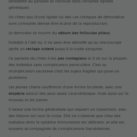
sensibilité au parasite se retrouve dans certaines lignées
génétiques.
Un chien issu d’une lignée où des cas cliniques de démodécie
sont constatés devrait être écarté de la reproduction.
Le demodex se nourrit du
sébum des follicules pileux
.
Invisible à l’œil nu, il ne peut être identifié qu’au microscope
après un
raclage cutané
jusqu’à la rosée sanguine.
Ce parasite du chien n’est
pas contagieux
et il vit sur la plupart
des individus sans complication particulière. C'est sa
multiplication excessive chez les sujets fragiles qui pose un
problème.
Les jeunes chiens souffriront d’une forme localisée, avec une
alopécie
autour des yeux assez caractéristique, mais aussi sur le
museau et les pattes.
Il existe une forme généralisée qui requiert un traitement, avec
des lésions sur tout le corps. Elle ne s’observe que chez des
individus dont le système immunitaire est déficient, et elle est
souvent accompagnée de complications bactériennes.