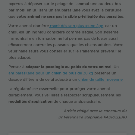
pipettes à déposer sur le pelage de l’animal une ou deux fois
par mois, en utilisant un antiparasitaire vous avez la certitude
que
votre animal ne sera pas la cible privilégiée des parasites
.
Votre animal doit être
traité dès son plus jeune âge
, car un
chiot est un individu considéré comme fragile. Son système
immunitaire en formation ne lui permet pas de lutter aussi
efficacement contre les parasites que les chiens adultes. Votre
vétérinaire saura vous conseiller sur le traitement préventif le
plus adapté.
Pensez à
adapter la posologie au poids de votre animal
. Un
antiparasitaire pour un chien de plus de 30 kg
présente un
dosage différent de celui adapté à un
chien de taille moyenne
.
La régularité est essentielle pour protéger votre animal
durablement. Vous veillerez à respecter scrupuleusement les
modalités d’application
de chaque antiparasitaire.
Article rédigé avec le concours du
Dr Vétérinaire Stéphanie PADIOLLEAU