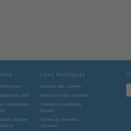
OUPE
LIENS PRATIQUES
T
Vo
mes-nous ?
Gestion des cookies
ad
gagements RSE
Protection des données
e-
ue Laboratoire
Crédits et mentions
ma
ex
légales
oduit relative
Fiches de Données
ités et
Sécurité