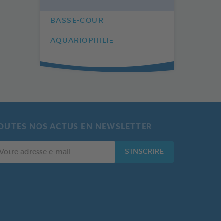
BASSE-COUR
AQUARIOPHILIE
OUTES NOS ACTUS EN NEWSLETTER
tre
S'INSCRIRE
resse
il