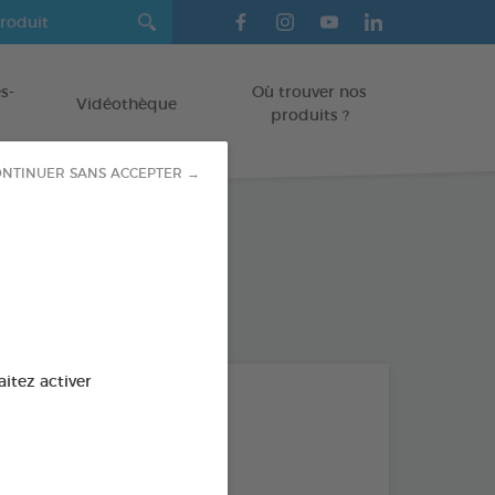
s-
Où trouver nos
Vidéothèque
produits ?
NTINUER SANS ACCEPTER →
aitez activer
Sujet
TOUS