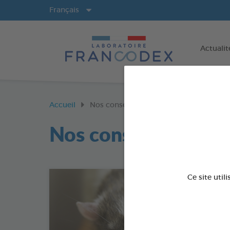
Langues
Français
Actualit
Accueil
Nos conseils vétérinaires
Nos conseils vétérin
Ce site util