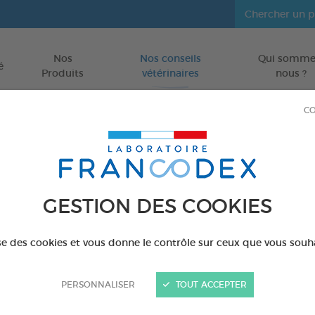
Nos
Nos conseils
Qui somme
Aller au contenu
é
Produits
vétérinaires
nous ?
CO
aires
GESTION DES COOKIES
ise des cookies et vous donne le contrôle sur ceux que vous souh
PERSONNALISER
TOUT ACCEPTER