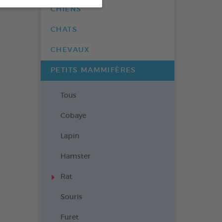
CHIENS
CHATS
CHEVAUX
PETITS MAMMIFÈRES
Tous
Cobaye
Lapin
Hamster
Rat
Souris
Furet