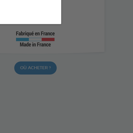
tre Ichthyophtirius sp.
ntre Oodinium sp.
apide
OÙ ACHETER ?