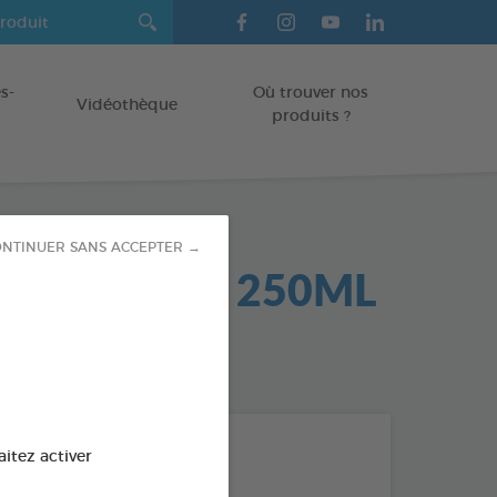
s-
Où trouver nos
Vidéothèque
produits ?
NTINUER SANS ACCEPTER →
oints blancs 250ML
l
od : 3283021736913
LES + PRODUITS
aitez activer