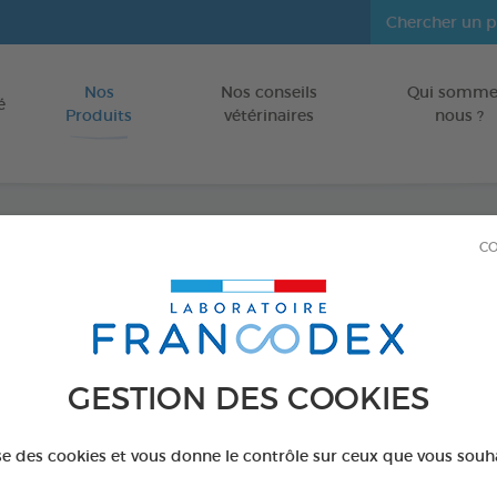
Nos
Nos conseils
Qui somme
Aller au contenu
é
Produits
vétérinaires
nous ?
CO
Anti-p
Flacon de 250m
Réf 173691 - Genc
GESTION DES COOKIES
ise des cookies et vous donne le contrôle sur ceux que vous souh