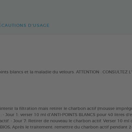
ÉCAUTIONS D'USAGE
s points blancs et la maladie du velours. ATTENTION : CONSULT
intenir la filtration mais retirer le charbon actif (mousse impré
s : - Jour 1: verser 10 ml d'ANTI-POINTS BLANCS pour 40 litres d
 actif. - Jour 7: Retirer de nouveau le charbon actif. Verser 10 m
BIOS; Après le traitement: remettre du charbon actif pendant 2