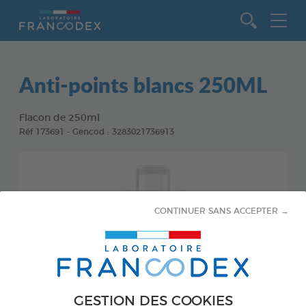
Aller au contenu
Anti-points blancs 250ML
Flacon de 250ml
Réf 173691 - Gencod : 3283021736913
CONTINUER SANS ACCEPTER →
GESTION DES COOKIES