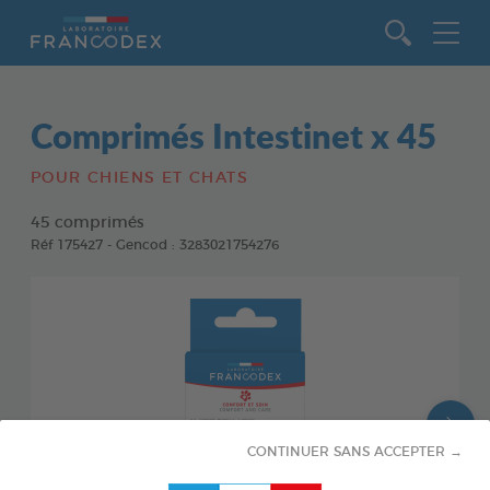
Aller au contenu
Comprimés Intestinet x 45
POUR CHIENS ET CHATS
45 comprimés
Réf 175427 - Gencod : 3283021754276
CONTINUER SANS ACCEPTER →