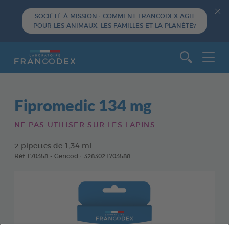
SOCIÉTÉ À MISSION : COMMENT FRANCODEX AGIT
POUR LES ANIMAUX, LES FAMILLES ET LA PLANÈTE?
Aller au contenu
Fipromedic 134 mg
NE PAS UTILISER SUR LES LAPINS
2 pipettes de 1,34 ml
Réf 170358 - Gencod : 3283021703588