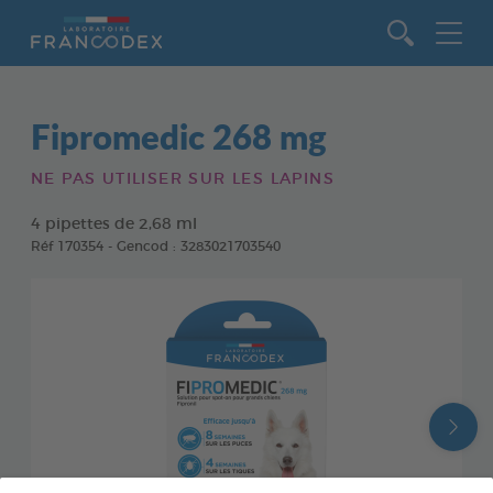
Aller au contenu
Fipromedic 268 mg
NE PAS UTILISER SUR LES LAPINS
4 pipettes de 2,68 ml
Réf 170354 - Gencod : 3283021703540