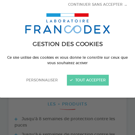
CONTINUER SANS ACCEPTER →
GESTION DES COOKIES
Ce site utilise des cookies et vous donne le contrôle sur ceux que
vous souhaitez activer
PRODUIT DISPONIBLE AUSSI EN :
PERSONNALISER
TOUT ACCEPTER
2 PIPETTES DE 2,68 ML
LES + PRODUITS
Jusqu'à 8 semaines de protection contre les
puces
Jusqu'à 4 semaines de protection contre les