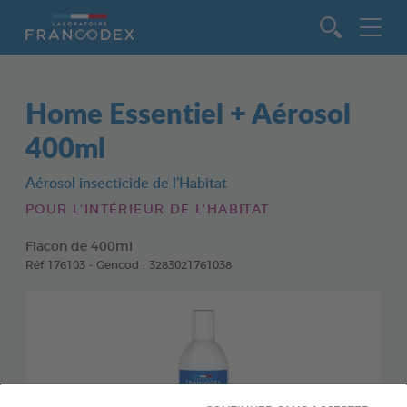
Aller au contenu
Home Essentiel + Aérosol
400ml
Aérosol insecticide de l'Habitat
POUR L'INTÉRIEUR DE L'HABITAT
Flacon de 400ml
Réf 176103 - Gencod : 3283021761038