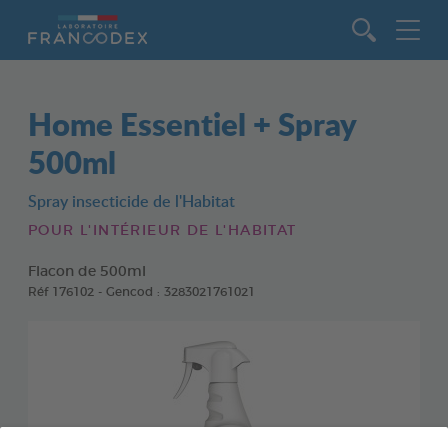
Aller au contenu
Home Essentiel + Spray
500ml
Spray insecticide de l'Habitat
POUR L'INTÉRIEUR DE L'HABITAT
Flacon de 500ml
Réf 176102 - Gencod : 3283021761021