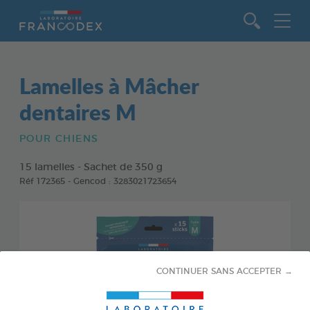
Aller au contenu
Lamelles à Mâcher
dentaires M
POUR CHIENS
15 lamelles - Sachet de 350 g
Réf 172365 - Gencod : 3283021723654
CONTINUER SANS ACCEPTER →