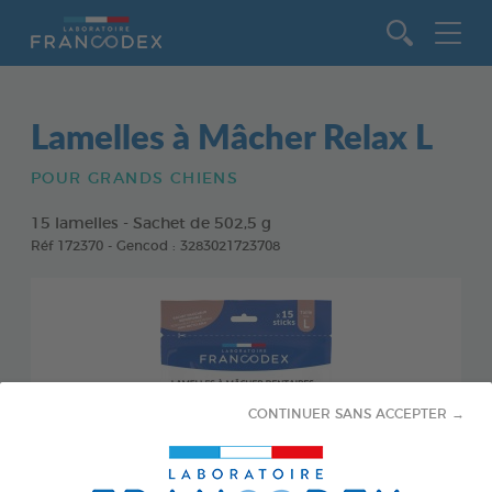
Aller au contenu
Lamelles à Mâcher Relax L
POUR GRANDS CHIENS
15 lamelles - Sachet de 502,5 g
Réf 172370 - Gencod : 3283021723708
CONTINUER SANS ACCEPTER →