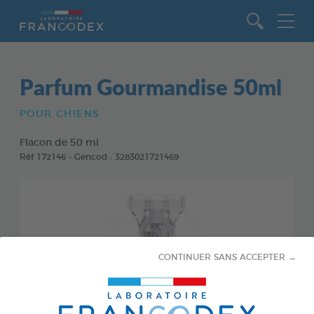
Aller au contenu
Parfum Gourmandise 50ml
POUR CHIENS
Flacon de 50 ml
Réf 172146 - Gencod : 3283021721469
CONTINUER SANS ACCEPTER →