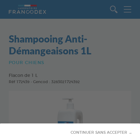
Aller au contenu
Shampooing Anti-
Démangeaisons 1L
POUR CHIENS
Flacon de 1 L
Réf 172439 - Gencod : 3283021724392
CONTINUER SANS ACCEPTER →