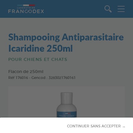
Aller au contenu
Shampooing Antiparasitaire
Icaridine 250ml
POUR CHIENS ET CHATS
Flacon de 250ml
Réf 176016 - Gencod : 3283021760161
CONTINUER SANS ACCEPTER →