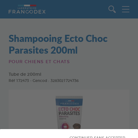
Aller au contenu
Shampooing Ecto Choc
Parasites 200ml
POUR CHIENS ET CHATS
Tube de 200ml
Réf 172473 - Gencod : 3283021724736