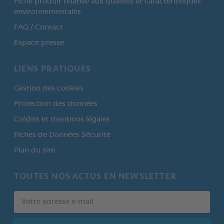
Fiche produit relative aux qualités et caractéristiques
environnementales
FAQ / Contact
Espace presse
LIENS PRATIQUES
Gestion des cookies
Protection des données
Crédits et mentions légales
Fiches de Données Sécurité
Plan du site
TOUTES NOS ACTUS EN NEWSLETTER
Votre
adresse
e-