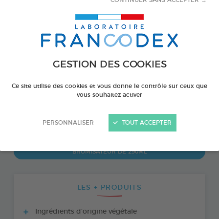
CONTINUER SANS ACCEPTER →
GESTION DES COOKIES
Ce site utilise des cookies et vous donne le contrôle sur ceux que
vous souhaitez activer
PRODUIT DISPONIBLE AUSSI EN :
PERSONNALISER
TOUT ACCEPTER
BRUMISATEUR DE 290ML
LES + PRODUITS
Ingrédients d'origine végétale