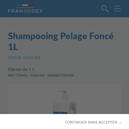
Aller au contenu
Shampooing Pelage Foncé
1L
POUR CHIENS
Flacon de 1 L
Réf 172443 - Gencod : 3283021724439
CONTINUER SANS ACCEPTER →