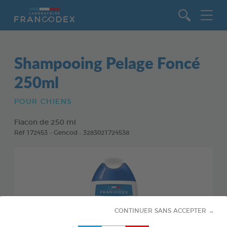
Aller au contenu
Shampooing Pelage Foncé
250ml
POUR CHIENS
Flacon de 250 ml
Réf 172453 - Gencod : 3283021724538
CONTINUER SANS ACCEPTER →