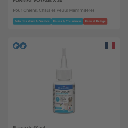
FORMAT VOYAGE X 30
Pour Chiens, Chats et Petits Mammifères
Soin des Yeux & Oreilles
Pattes & Coussinets
Peau & Pelage
Flacon de 60 ml