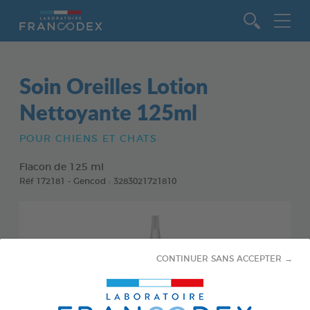
Aller au contenu
Soin Oreilles Lotion
Nettoyante 125ml
POUR CHIENS ET CHATS
Flacon de 125 ml
Réf 172181 - Gencod : 3283021721810
CONTINUER SANS ACCEPTER →