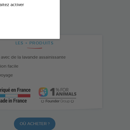
SPONIBLE AUSSI EN :
aitez activer
 ML
LES + PRODUITS
avec de la lavande assainissante
on facile
voyage
OÙ ACHETER ?