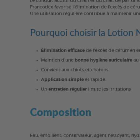
Le conduit auditif du chien et du chat, de par sa
Francodex favorise l’élimination de l’excès de cér
Une utilisation régulière contribue à maintenir un
Pourquoi choisir la Lotion
Élimination efficace
de l’excès de cérumen et
Maintien d’une
bonne hygiène auriculaire
au 
Convient aux chiots et chatons.
Application simple
et rapide.
Un
entretien régulier
limite les irritations
Composition
Eau, émollient, conservateur, agent nettoyant, hyd