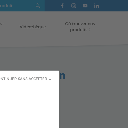
s-
Où trouver nos
Vidéothèque
produits ?
reilles Lotion
NTINUER SANS ACCEPTER →
yante 60ml
 ET CHATONS
od : 3283021721964