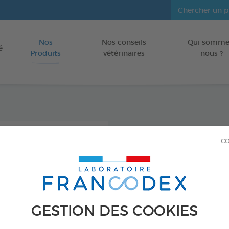
Nos
Nos conseils
Qui somme
Aller au contenu
é
Produits
vétérinaires
nous ?
Soin O
CO
Netto
POUR CHIOTS
Flacon de 60 ml
GESTION DES COOKIES
Réf 172196 - Genc