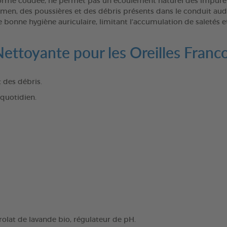
 forme coudée, ne permet pas un écoulement naturel des impureté
umen, des poussières et des débris présents dans le conduit audi
e bonne hygiène auriculaire, limitant l’accumulation de saletés 
 Nettoyante pour les Oreilles Franc
 des débris.
quotidien.
rolat de lavande bio, régulateur de pH.