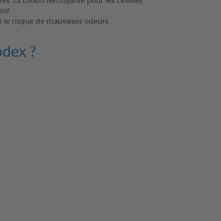
s. La Lotion Nettoyante pour les Oreilles
tif.
et le risque de mauvaises odeurs.
odex ?