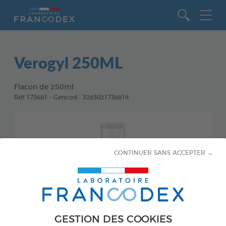
Aller au contenu
Verogyl 250ML
Flacon de 250ml
Réf 173681 - Gencod : 3283021736814
CONTINUER SANS ACCEPTER →
GESTION DES COOKIES