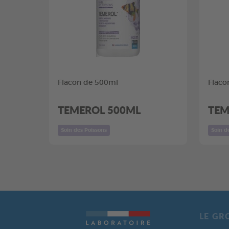
Flacon de 500ml
Flaco
TEMEROL 500ML
TEM
Soin des Poissons
Soin d
LE GR