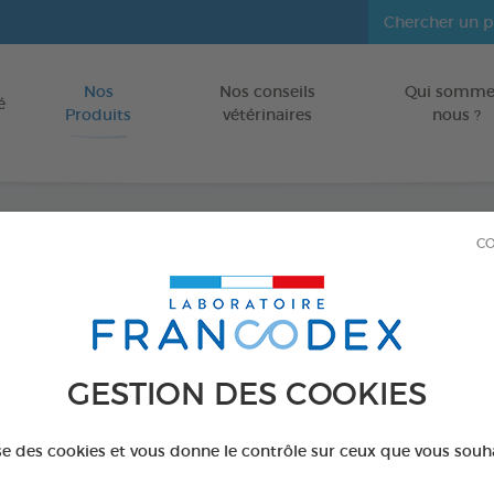
Nos
Nos conseils
Qui somme
Aller au contenu
é
Produits
vétérinaires
nous ?
CO
Verog
Flacon de 250m
Réf 173681 - Genc
GESTION DES COOKIES
ise des cookies et vous donne le contrôle sur ceux que vous souh