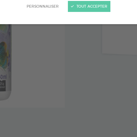
Renforce
PERSONNALISER
TOUT ACCEPTER
Vitamine 
Respecte