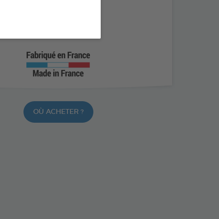
 les défenses des poissons
C et extrait d’ail
 l’équilibre de l’aquarium
OÙ ACHETER ?