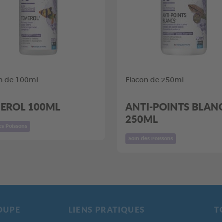
n de 100ml
Flacon de 250ml
EROL 100ML
ANTI-POINTS BLAN
250ML
es Poissons
Soin des Poissons
OUPE
LIENS PRATIQUES
T