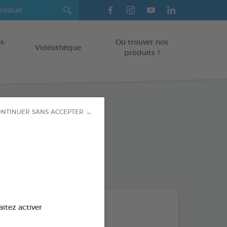
s-
Où trouver nos
Vidéothèque
produits ?
NTINUER SANS ACCEPTER →
yl 250ML
l
od : 3283021736814
LES + PRODUITS
aitez activer