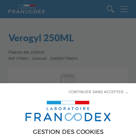
Aller au contenu
Verogyl 250ML
Flacon de 250ml
Réf 173681 - Gencod : 3283021736814
CONTINUER SANS ACCEPTER →
GESTION DES COOKIES