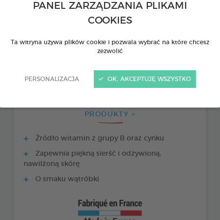
PANEL ZARZĄDZANIA PLIKAMI
COOKIES
Ta witryna używa plików cookie i pozwala wybrać na które chcesz
zezwolić
PERSONALIZACJA
OK, AKCEPTUJĘ WSZYSTKO
PRODUKTY +
Źródło witamin z grupy B oraz cynku
Zapewnia piękną sierść i odżywioną,
nawilżoną skórę
O smaku wątróbki