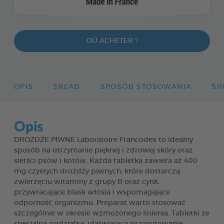
OÙ ACHETER ?
OPIS
SKŁAD
SPOSÓB STOSOWANIA
ŚR
Opis
DROŻDŻE PIWNE Laboratoire Francodex to idealny
sposób na utrzymanie pięknej i zdrowej skóry oraz
sierści psów i kotów. Każda tabletka zawiera aż 400
mg czystych drożdży piwnych, które dostarczą
zwierzęciu witaminy z grupy B oraz cynk,
przywracające blask włosia i wspomagające
odporność organizmu. Preparat warto stosować
szczególnie w okresie wzmożonego linienia. Tabletki ze
specjalną podziałką, ułatwiającą przygotowanie