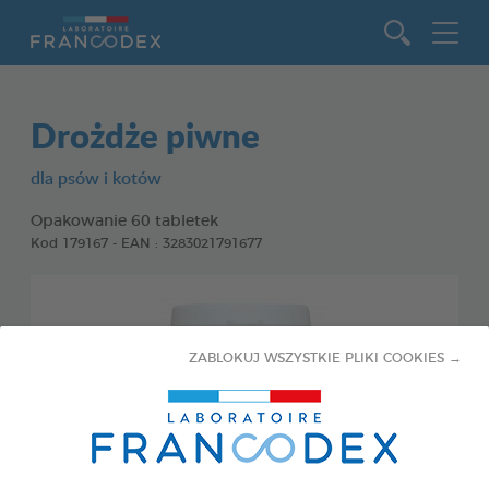
Idź do zawartości
Drożdże piwne
dla psów i kotów
Opakowanie 60 tabletek
Kod 179167 - EAN : 3283021791677
ZABLOKUJ WSZYSTKIE PLIKI COOKIES →