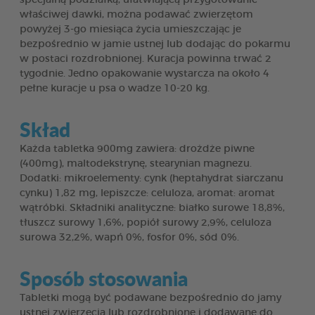
właściwej dawki, można podawać zwierzętom
powyżej 3-go miesiąca życia umieszczając je
bezpośrednio w jamie ustnej lub dodając do pokarmu
w postaci rozdrobnionej. Kuracja powinna trwać 2
tygodnie. Jedno opakowanie wystarcza na około 4
pełne kuracje u psa o wadze 10-20 kg.
Skład
Każda tabletka 900mg zawiera: drożdże piwne
(400mg), maltodekstrynę, stearynian magnezu.
Dodatki: mikroelementy: cynk (heptahydrat siarczanu
cynku) 1,82 mg, lepiszcze: celuloza, aromat: aromat
wątróbki. Składniki analityczne: białko surowe 18,8%,
tłuszcz surowy 1,6%, popiół surowy 2,9%, celuloza
surowa 32,2%, wapń 0%, fosfor 0%, sód 0%.
Sposób stosowania
Tabletki mogą być podawane bezpośrednio do jamy
ustnej zwierzęcia lub rozdrobnione i dodawane do