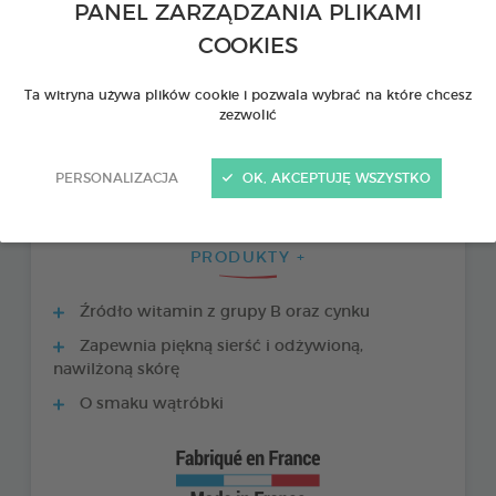
PANEL ZARZĄDZANIA PLIKAMI
COOKIES
Ta witryna używa plików cookie i pozwala wybrać na które chcesz
zezwolić
PERSONALIZACJA
OK, AKCEPTUJĘ WSZYSTKO
PRODUKTY +
Źródło witamin z grupy B oraz cynku
Zapewnia piękną sierść i odżywioną,
nawilżoną skórę
O smaku wątróbki