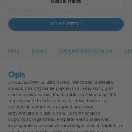
OÙ ACHETER ?
OPIS
SKŁAD
SPOSÓB STOSOWANIA
ŚR
Opis
DROŻDŻE PIWNE Laboratoire Francodex to idealny
sposób na utrzymanie pięknej i zdrowej skóry oraz
sierści psów i kotów. Każda tabletka zawiera aż 400
mg czystych drożdży piwnych, które dostarczą
zwierzęciu witaminy z grupy B oraz cynk,
przywracające blask włosia i wspomagające
odporność organizmu. Preparat warto stosować
szczególnie w okresie wzmożonego linienia. Tabletki ze
specjalną podziałką, ułatwiającą przygotowanie