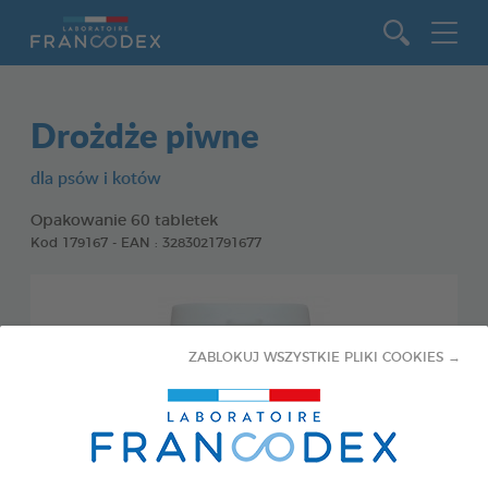
Idź do zawartości
Drożdże piwne
dla psów i kotów
Opakowanie 60 tabletek
Kod 179167 - EAN : 3283021791677
ZABLOKUJ WSZYSTKIE PLIKI COOKIES →