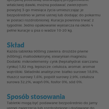
właściwej dawki, można podawać zwierzętom
powyżej 3-go miesiąca życia umieszczając je
bezpośrednio w jamie ustnej lub dodając do pokarmu
w postaci rozdrobnionej. Kuracja powinna trwać 2
tygodnie. Jedno opakowanie wystarcza na około 4
pełne kuracje u psa o wadze 10-20 kg.
Skład
Każda tabletka 900mg zawiera: drożdże piwne
(400mg), maltodekstrynę, stearynian magnezu.
Dodatki: mikroelementy: cynk (heptahydrat siarczanu
cynku) 1,82 mg, lepiszcze: celuloza, aromat: aromat
wątróbki. Składniki analityczne: białko surowe 18,8%,
tłuszcz surowy 1,6%, popiół surowy 2,9%, celuloza
surowa 32,2%, wapń 0%, fosfor 0%, sód 0%.
Sposób stosowania
Tabletki mogą być podawane bezpośrednio do jamy
ustnej zwierzęcia lub rozdrobnione i dodawane do