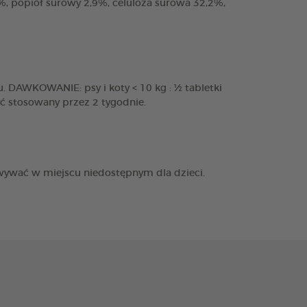
6%, popiół surowy 2,9%, celuloza surowa 32,2%,
DAWKOWANIE: psy i koty < 10 kg : ½ tabletki
być stosowany przez 2 tygodnie.
wywać w miejscu niedostępnym dla dzieci.