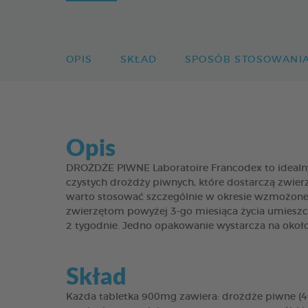
OPIS
SKŁAD
SPOSÓB STOSOWANI
Opis
DROŻDŻE PIWNE Laboratoire Francodex to idealny 
czystych drożdży piwnych, które dostarczą zwier
warto stosować szczególnie w okresie wzmożonego
zwierzętom powyżej 3-go miesiąca życia umieszc
2 tygodnie. Jedno opakowanie wystarcza na około
Skład
Każda tabletka 900mg zawiera: drożdże piwne (40