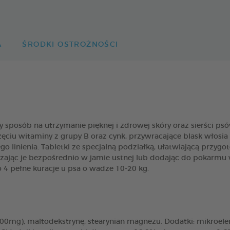
A
ŚRODKI OSTROŻNOŚCI
sposób na utrzymanie pięknej i zdrowej skóry oraz sierści ps
zęciu witaminy z grupy B oraz cynk, przywracające blask włos
 linienia. Tabletki ze specjalną podziałką, ułatwiającą przy
zając je bezpośrednio w jamie ustnej lub dodając do pokarmu 
 4 pełne kuracje u psa o wadze 10-20 kg.
0mg), maltodekstrynę, stearynian magnezu. Dodatki: mikroelem