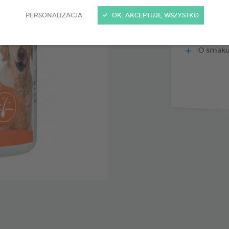
PERSONALIZACJA
OK, AKCEPTUJĘ WSZYSTKO
Źródło w
Zapewnia
O smaku