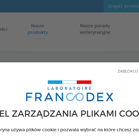
Nasze
Nasze porady
Idź do zawartości
ości
produkty
weterynaryjne
ZABLOKUJ 
Drożd
dla psów i k
Opakowanie 60 
EL ZARZĄDZANIA PLIKAMI COO
Kod 179167 - EAN 
tryna używa plików cookie i pozwala wybrać na które chcesz ze