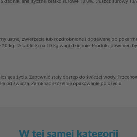
. Składniki analityczne: białko surowe 18,8%, tłuszcz surowy 1,
y ustnej zwierzęcia lub rozdrobnione i dodawane do pokarmu. 
sy > 20 kg : ½ tabletki na 10 kg wagi dziennie. Produkt powinien 
esiąca życia. Zapewnić stały dostęp do świeżej wody. Przecho
a od światła. Zamknąć szczelnie opakowanie po użyciu.
W tej samej kategorii