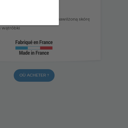
itamin z grupy B oraz cynku
 piękną sierść i odżywioną, nawilżoną skórę
 wątróbki
OÙ ACHETER ?