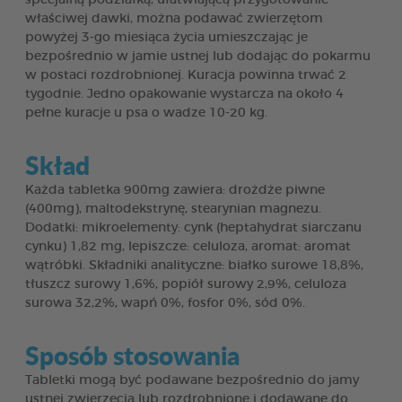
właściwej dawki, można podawać zwierzętom
powyżej 3-go miesiąca życia umieszczając je
bezpośrednio w jamie ustnej lub dodając do pokarmu
w postaci rozdrobnionej. Kuracja powinna trwać 2
tygodnie. Jedno opakowanie wystarcza na około 4
pełne kuracje u psa o wadze 10-20 kg.
Skład
Każda tabletka 900mg zawiera: drożdże piwne
(400mg), maltodekstrynę, stearynian magnezu.
Dodatki: mikroelementy: cynk (heptahydrat siarczanu
cynku) 1,82 mg, lepiszcze: celuloza, aromat: aromat
wątróbki. Składniki analityczne: białko surowe 18,8%,
tłuszcz surowy 1,6%, popiół surowy 2,9%, celuloza
surowa 32,2%, wapń 0%, fosfor 0%, sód 0%.
Sposób stosowania
Tabletki mogą być podawane bezpośrednio do jamy
ustnej zwierzęcia lub rozdrobnione i dodawane do