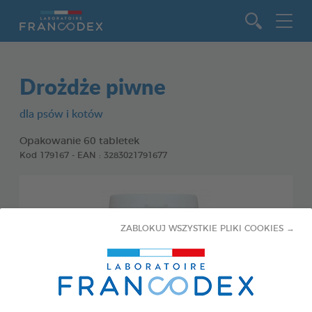
Idź do zawartości
Drożdże piwne
dla psów i kotów
Opakowanie 60 tabletek
Kod 179167 - EAN : 3283021791677
ZABLOKUJ WSZYSTKIE PLIKI COOKIES →