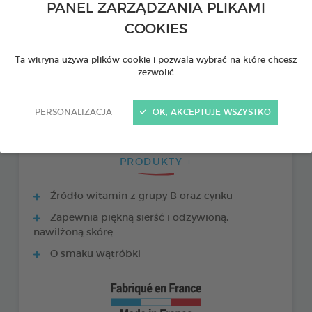
PANEL ZARZĄDZANIA PLIKAMI
COOKIES
Ta witryna używa plików cookie i pozwala wybrać na które chcesz
zezwolić
PERSONALIZACJA
OK, AKCEPTUJĘ WSZYSTKO
PRODUKTY +
Źródło witamin z grupy B oraz cynku
Zapewnia piękną sierść i odżywioną,
nawilżoną skórę
O smaku wątróbki