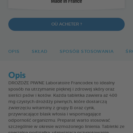
OÙ ACHETER ?
OPIS
SKŁAD
SPOSÓB STOSOWANIA
ŚR
Opis
DROŻDŻE PIWNE Laboratoire Francodex to idealny
sposób na utrzymanie pięknej i zdrowej skóry oraz
sierści psów i kotów. Każda tabletka zawiera aż 400
mg czystych drożdży piwnych, które dostarczą
zwierzęciu witaminy z grupy B oraz cynk,
przywracające blask włosia i wspomagające
odporność organizmu. Preparat warto stosować
szczególnie w okresie wzmożonego linienia. Tabletki ze
specjalną podziałką, ułatwiającą przygotowanie