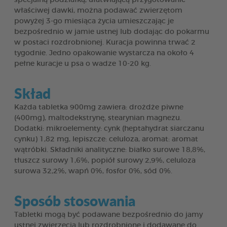
właściwej dawki, można podawać zwierzętom
powyżej 3-go miesiąca życia umieszczając je
bezpośrednio w jamie ustnej lub dodając do pokarmu
w postaci rozdrobnionej. Kuracja powinna trwać 2
tygodnie. Jedno opakowanie wystarcza na około 4
pełne kuracje u psa o wadze 10-20 kg.
Skład
Każda tabletka 900mg zawiera: drożdże piwne
(400mg), maltodekstrynę, stearynian magnezu.
Dodatki: mikroelementy: cynk (heptahydrat siarczanu
cynku) 1,82 mg, lepiszcze: celuloza, aromat: aromat
wątróbki. Składniki analityczne: białko surowe 18,8%,
tłuszcz surowy 1,6%, popiół surowy 2,9%, celuloza
surowa 32,2%, wapń 0%, fosfor 0%, sód 0%.
Sposób stosowania
Tabletki mogą być podawane bezpośrednio do jamy
ustnej zwierzęcia lub rozdrobnione i dodawane do