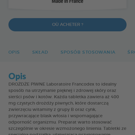
OÙ ACHETER ?
OPIS
SKŁAD
SPOSÓB STOSOWANIA
ŚR
Opis
DROŻDŻE PIWNE Laboratoire Francodex to idealny
sposób na utrzymanie pięknej i zdrowej skóry oraz
sierści psów i kotów. Każda tabletka zawiera aż 400
mg czystych drożdży piwnych, które dostarczą
zwierzęciu witaminy z grupy B oraz cynk,
przywracające blask włosia i wspomagające
odporność organizmu. Preparat warto stosować
szczególnie w okresie wzmożonego linienia. Tabletki ze
specjalną podziałką, ułatwiającą przygotowanie