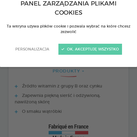
PANEL ZARZĄDZANIA PLIKAMI
COOKIES
Ta witryna używa plików cookie i pozwala wybrać na które chcesz
zezwolić
PERSONALIZACJA
OK, AKCEPTUJĘ WSZYSTKO
PRODUKTY +
Źródło witamin z grupy B oraz cynku
Zapewnia piękną sierść i odżywioną,
nawilżoną skórę
O smaku wątróbki