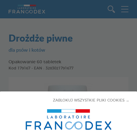
Idź do zawartości
Drożdże piwne
dla psów i kotów
Opakowanie 60 tabletek
Kod 179167 - EAN : 3283021791677
ZABLOKUJ WSZYSTKIE PLIKI COOKIES →