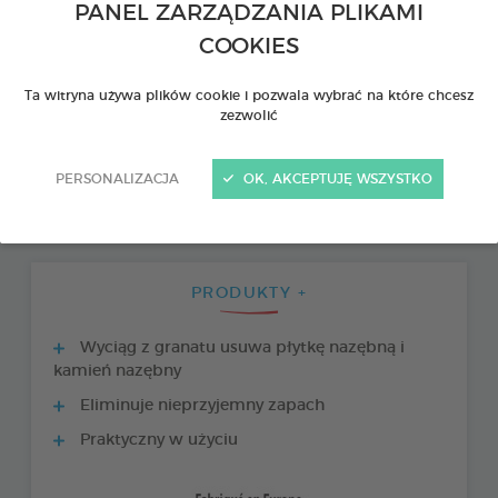
PANEL ZARZĄDZANIA PLIKAMI
COOKIES
Ta witryna używa plików cookie i pozwala wybrać na które chcesz
zezwolić
PERSONALIZACJA
OK, AKCEPTUJĘ WSZYSTKO
PRODUKTY +
Wyciąg z granatu usuwa płytkę nazębną i
kamień nazębny
Eliminuje nieprzyjemny zapach
Praktyczny w użyciu