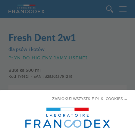
Idź do zawartości
Fresh Dent 2w1
dla psów i kotów
PŁYN DO HIGIENY JAMY USTNEJ
Butelka 500 ml
Kod 179121 - EAN : 3283021791219
ZABLOKUJ WSZYSTKIE PLIKI COOKIES →