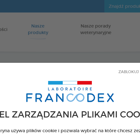
Nasze
Nasze porady
Idź do zawartości
ości
produkty
weterynaryjne
ZABLOKUJ 
Fresh
dla psów i k
PŁYN DO HIG
EL ZARZĄDZANIA PLIKAMI COO
Butelka 500 ml
Kod 179121 - EAN 
tryna używa plików cookie i pozwala wybrać na które chcesz ze