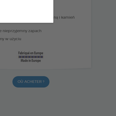
PRODUKTY +
 granatu usuwa płytkę nazębną i kamień
e nieprzyjemny zapach
ny w użyciu
OÙ ACHETER ?