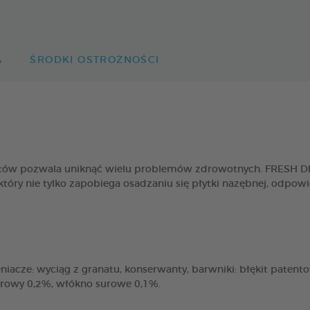
A
ŚRODKI OSTROŻNOŚCI
 kotów pozwala uniknąć wielu problemów zdrowotnych. FRESH
który nie tylko zapobiega osadzaniu się płytki nazębnej, odpo
niacze: wyciąg z granatu, konserwanty, barwniki: błękit patento
urowy 0,2%, włókno surowe 0,1%.