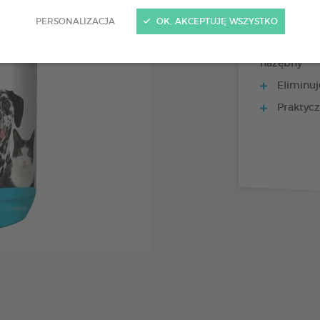
PERSONALIZACJA
OK, AKCEPTUJĘ WSZYSTKO
Wyciąg z
nazębny
Eliminuj
Praktycz