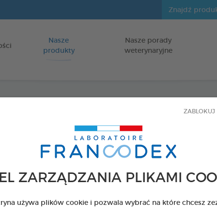
Nasze
Nasze porady
Idź do zawartości
ości
produkty
weterynaryjne
ZABLOKUJ 
Fresh
dla psów i k
PŁYN DO HIG
EL ZARZĄDZANIA PLIKAMI COO
Butelka 250 ml
Kod 179120 - EAN 
tryna używa plików cookie i pozwala wybrać na które chcesz ze