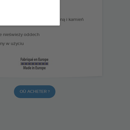
PRODUKTY +
 granatu usuwa płytkę nazębną i kamień
e nieświeży oddech
ny w użyciu
OÙ ACHETER ?