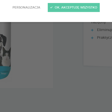
PERSONALIZACJA
OK, AKCEPTUJĘ WSZYSTKO
Wyciąg z
nazębny
Eliminuj
Praktycz