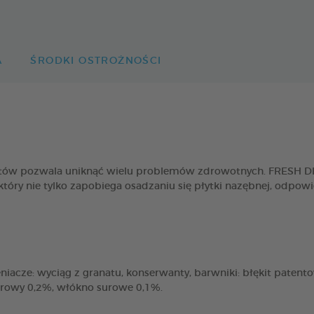
A
ŚRODKI OSTROŻNOŚCI
 kotów pozwala uniknąć wielu problemów zdrowotnych. FRESH
który nie tylko zapobiega osadzaniu się płytki nazębnej, odpo
niacze: wyciąg z granatu, konserwanty, barwniki: błękit patento
urowy 0,2%, włókno surowe 0,1%.