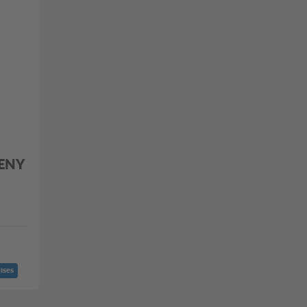
ENY
ises