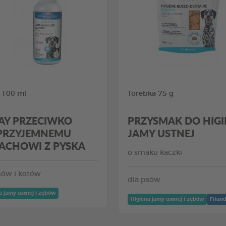
 100 ml
Torebka 75 g
AY PRZECIWKO
PRZYSMAK DO HIGI
PRZYJEMNEMU
JAMY USTNEJ
ACHOWI Z PYSKA
o smaku kaczki
sów i kotów
dla psów
a jamy ustnej i zębów
Higiena jamy ustnej i zębów
Friand