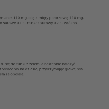
rumianek 110 mg, olej z mięty pieprzowej 110 mg,
łko surowe 0,1%, tłuszcz surowy 0,7%, włókno
urkę do tubki z żelem, a następnie nałożyć
ezpośrednio na dziąsło, przytrzymując głowę psa,
ła są obolałe.