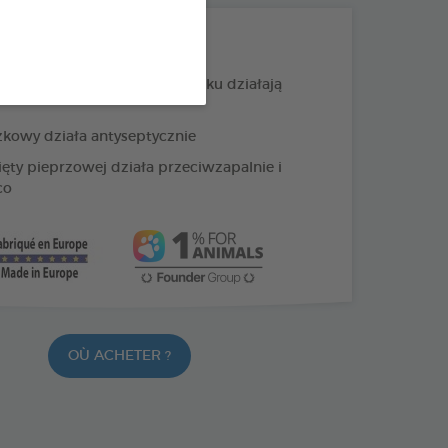
PRODUKTY +
ści goździka i wyciąg z rumianku działają
żkowy działa antyseptycznie
ięty pieprzowej działa przeciwzapalnie i
co
OÙ ACHETER ?