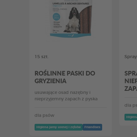
15 szt.
Spray
ROŚLINNE PASKI DO
SPR
GRYZIENIA
NIE
ZAP
usuwające osad nazębny i
nieprzyjemny zapach z pyska
dla p
dla psów
Higien
Higiena jamy ustnej i zębów
Friandises