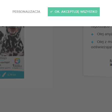
PERSONALIZACJA
OK, AKCEPTUJĘ WSZYSTKO
Olej z li
łagodząco
Olej any
Olej z m
odświeżają