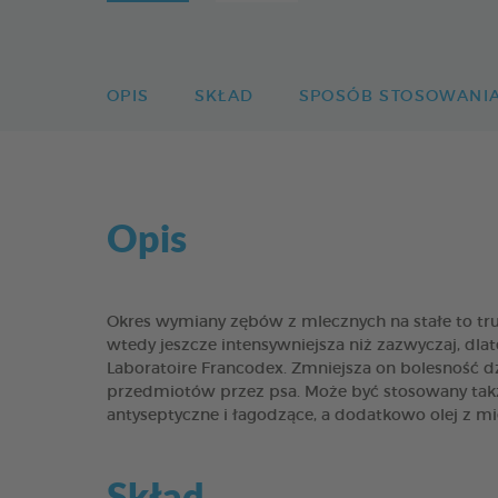
OPIS
SKŁAD
SPOSÓB STOSOWANI
Opis
Okres wymiany zębów z mlecznych na stałe to trudn
wtedy jeszcze intensywniejsza niż zazwyczaj, 
Laboratoire Francodex. Zmniejsza on bolesność 
przedmiotów przez psa. Może być stosowany także
antyseptyczne i łagodzące, a dodatkowo olej z m
Skład