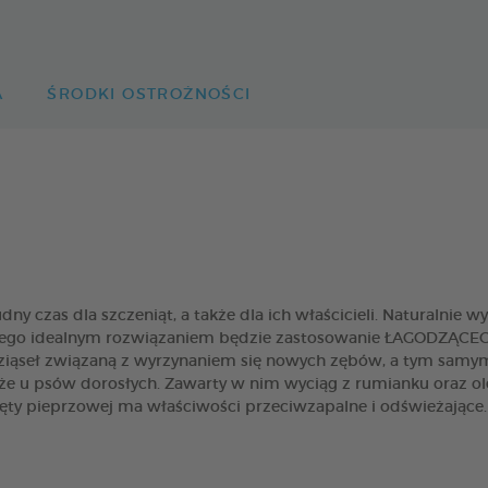
A
ŚRODKI OSTROŻNOŚCI
y czas dla szczeniąt, a także dla ich właścicieli. Naturalnie wy
dlatego idealnym rozwiązaniem będzie zastosowanie ŁAGODZĄC
dziąseł związaną z wyrzynaniem się nowych zębów, a tym samy
 u psów dorosłych. Zawarty w nim wyciąg z rumianku oraz olej
ięty pieprzowej ma właściwości przeciwzapalne i odświeżające.