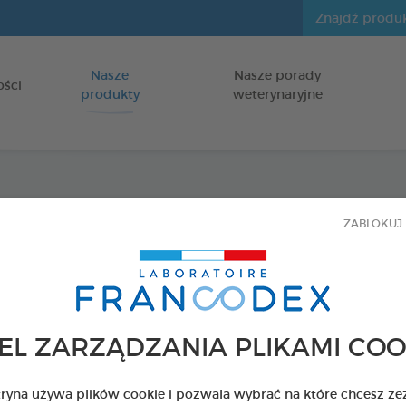
Nasze
Nasze porady
Idź do zawartości
ości
produkty
weterynaryjne
Łagodz
ZABLOKUJ 
denty
dla szczeniąt
EL ZARZĄDZANIA PLIKAMI COO
Tubka 50 g
Kod 170404 - EAN 
tryna używa plików cookie i pozwala wybrać na które chcesz ze