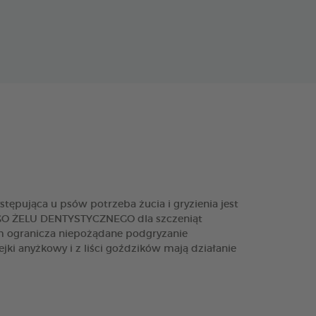
stępująca u psów potrzeba żucia i gryzienia jest
EGO ŻELU DENTYSTYCZNEGO dla szczeniąt
m ogranicza niepożądane podgryzanie
ki anyżkowy i z liści goździków mają działanie