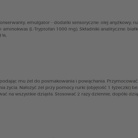
: konserwanty, emulgator - dodatki sensoryczne: olej anyżkowy, 
: aminokwas (L-Tryptofan 1000 mg). Składniki analityczne: bia
,1%.
, podając mu żel do posmakowania i powąchania. Przymocować r
a życia. Nałożyć żel przy pomocy rurki (objętość 1 łyżeczki) b
ać na wszystkie dziąsła. Stosować 2 razy dziennie, dopóki dziąs