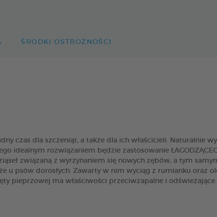
A
ŚRODKI OSTROŻNOŚCI
y czas dla szczeniąt, a także dla ich właścicieli. Naturalnie wy
dlatego idealnym rozwiązaniem będzie zastosowanie ŁAGODZĄC
dziąseł związaną z wyrzynaniem się nowych zębów, a tym samy
 u psów dorosłych. Zawarty w nim wyciąg z rumianku oraz olej
ięty pieprzowej ma właściwości przeciwzapalne i odświeżające.