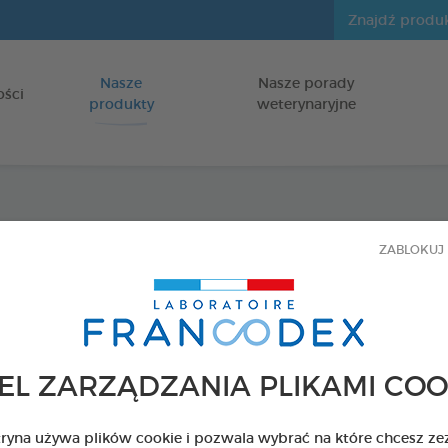
Nasze
Nasze porady
Idź do zawartości
ości
produkty
weterynaryjne
Łagodz
ZABLOKUJ 
denty
dla szczeniąt
EL ZARZĄDZANIA PLIKAMI COO
Tubka 50 g
Kod 170404 - EAN 
tryna używa plików cookie i pozwala wybrać na które chcesz ze