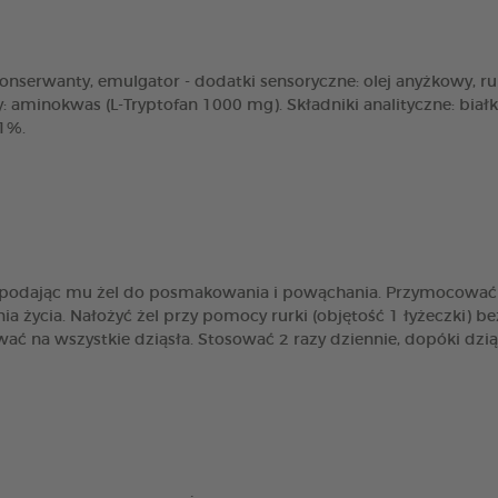
: konserwanty, emulgator - dodatki sensoryczne: olej anyżkowy, 
: aminokwas (L-Tryptofan 1000 mg). Składniki analityczne: bia
,1%.
, podając mu żel do posmakowania i powąchania. Przymocować r
a życia. Nałożyć żel przy pomocy rurki (objętość 1 łyżeczki) b
ać na wszystkie dziąsła. Stosować 2 razy dziennie, dopóki dziąs