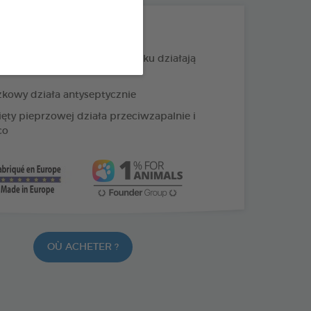
PRODUKTY +
ści goździka i wyciąg z rumianku działają
żkowy działa antyseptycznie
ięty pieprzowej działa przeciwzapalnie i
co
OÙ ACHETER ?