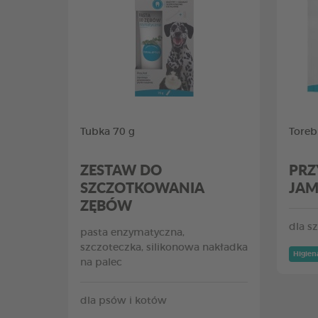
Tubka 70 g
Toreb
ZESTAW DO
PRZ
SZCZOTKOWANIA
JAM
ZĘBÓW
dla s
pasta enzymatyczna,
szczoteczka, silikonowa nakładka
Higien
na palec
dla psów i kotów