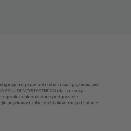
stępująca u psów potrzeba żucia i gryzienia jest
EGO ŻELU DENTYSTYCZNEGO dla szczeniąt
m ogranicza niepożądane podgryzanie
ki anyżkowy i z liści goździków mają działanie