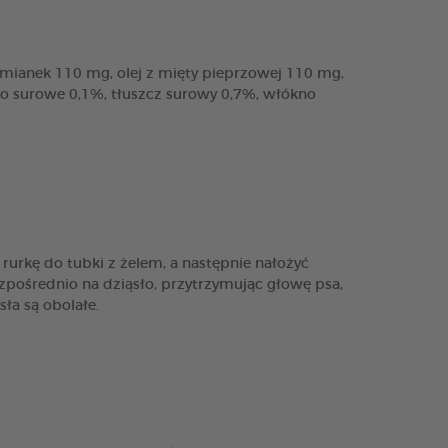
rumianek 110 mg, olej z mięty pieprzowej 110 mg,
łko surowe 0,1%, tłuszcz surowy 0,7%, włókno
urkę do tubki z żelem, a następnie nałożyć
ezpośrednio na dziąsło, przytrzymując głowę psa,
ła są obolałe.