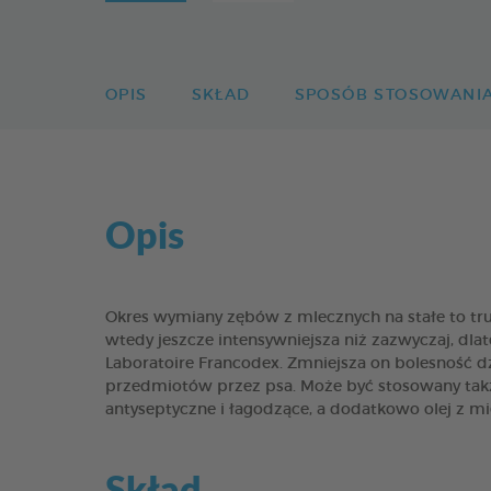
OPIS
SKŁAD
SPOSÓB STOSOWANI
Opis
Okres wymiany zębów z mlecznych na stałe to trudn
wtedy jeszcze intensywniejsza niż zazwyczaj, 
Laboratoire Francodex. Zmniejsza on bolesność 
przedmiotów przez psa. Może być stosowany także
antyseptyczne i łagodzące, a dodatkowo olej z m
Skład