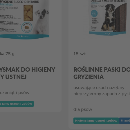
ka 75 g
15 szt.
YSMAK DO HIGIENY
ROŚLINNE PASKI D
Y USTNEJ
GRYZIENIA
usuwające osad nazębny i
zczeniąt i psów
nieprzyjemny zapach z pys
a jamy ustnej i zębów
dla psów
Higiena jamy ustnej i zębów
Friand