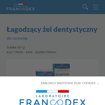
Idź do zawartości
Łagodzący żel dentystyczny
dla szczeniąt
Tubka 50 g
Kod 170404 - EAN : 3283021704042
ZABLOKUJ WSZYSTKIE PLIKI COOKIES →