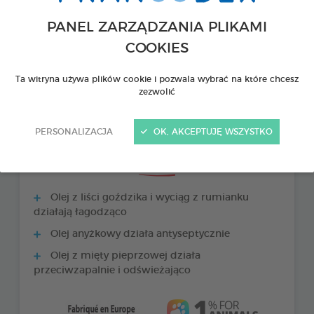
PANEL ZARZĄDZANIA PLIKAMI
COOKIES
Ta witryna używa plików cookie i pozwala wybrać na które chcesz
zezwolić
PERSONALIZACJA
OK, AKCEPTUJĘ WSZYSTKO
PRODUKTY +
Olej z liści goździka i wyciąg z rumianku
działają łagodząco
Olej anyżkowy działa antyseptycznie
Olej z mięty pieprzowej działa
przeciwzapalnie i odświeżająco