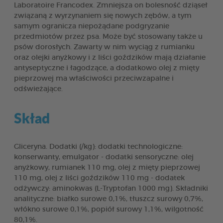
Laboratoire Francodex. Zmniejsza on bolesność dziąseł
związaną z wyrzynaniem się nowych zębów, a tym
samym ogranicza niepożądane podgryzanie
przedmiotów przez psa. Może być stosowany także u
psów dorosłych. Zawarty w nim wyciąg z rumianku
oraz olejki anyżkowy i z liści goździków mają działanie
antyseptyczne i łagodzące, a dodatkowo olej z mięty
pieprzowej ma właściwości przeciwzapalne i
odświeżające.
Skład
Gliceryna. Dodatki (/kg): dodatki technologiczne:
konserwanty, emulgator - dodatki sensoryczne: olej
anyżkowy, rumianek 110 mg, olej z mięty pieprzowej
110 mg, olej z liści goździków 110 mg - dodatek
odżywczy: aminokwas (L-Tryptofan 1000 mg). Składniki
analityczne: białko surowe 0,1%, tłuszcz surowy 0,7%,
włókno surowe 0,1%, popiół surowy 1,1%, wilgotność
80,1%.