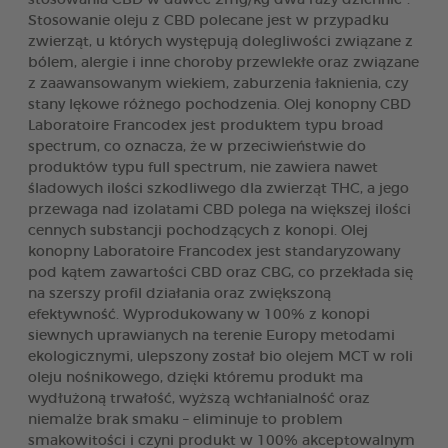
Stosowanie oleju z CBD polecane jest w przypadku
zwierząt, u których występują dolegliwości związane z
bólem, alergie i inne choroby przewlekłe oraz związane
z zaawansowanym wiekiem, zaburzenia łaknienia, czy
stany lękowe różnego pochodzenia. Olej konopny CBD
Laboratoire Francodex jest produktem typu broad
spectrum, co oznacza, że w przeciwieństwie do
produktów typu full spectrum, nie zawiera nawet
śladowych ilości szkodliwego dla zwierząt THC, a jego
przewaga nad izolatami CBD polega na większej ilości
cennych substancji pochodzących z konopi. Olej
konopny Laboratoire Francodex jest standaryzowany
pod kątem zawartości CBD oraz CBG, co przekłada się
na szerszy profil działania oraz zwiększoną
efektywność. Wyprodukowany w 100% z konopi
siewnych uprawianych na terenie Europy metodami
ekologicznymi, ulepszony został bio olejem MCT w roli
oleju nośnikowego, dzięki któremu produkt ma
wydłużoną trwałość, wyższą wchłanialność oraz
niemalże brak smaku – eliminuje to problem
smakowitości i czyni produkt w 100% akceptowalnym