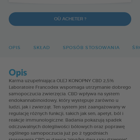
OÙ ACHETER ?
OPIS
SKŁAD
SPOSÓB STOSOWANIA
ŚR
Opis
Karma uzupełniająca OLEJ KONOPNY CBD 2,5%
Laboratoire Francodex wspomaga utrzymanie dobrego
samopoczucia zwierzęcia. CBD wpływa na system
endokannabinoidowy, który występuje zarówno u
ludzi, jak i zwierząt. Ten system jest zaangażowany w
regulację różnych funkcji, takich jak sen, apetyt, ból i
reakcje immunologiczne. Badania pokazują spadek
odczuwalnych dolegliwości bólowych oraz poprawę
ogólnego samopoczucia już po 2 tygodniach
stosowania CBD w dawce 2mg/kg dwa razy dziennie*.