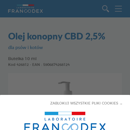
Idź do zawartości
Olej konopny CBD 2,5%
dla psów i kotów
Butelka 10 ml
Kod 426812 - EAN : 5906874268124
ZABLOKUJ WSZYSTKIE PLIKI COOKIES →