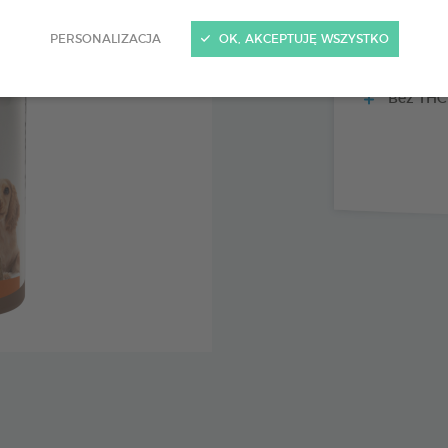
Korzystn
PERSONALIZACJA
OK, AKCEPTUJĘ WSZYSTKO
Ekologic
Bez THC