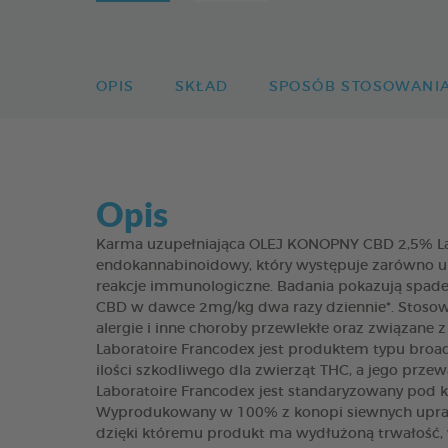
OPIS
SKŁAD
SPOSÓB STOSOWANI
Opis
Karma uzupełniająca OLEJ KONOPNY CBD 2,5% La
endokannabinoidowy, który występuje zarówno u lud
reakcje immunologiczne. Badania pokazują spad
CBD w dawce 2mg/kg dwa razy dziennie*. Stosowan
alergie i inne choroby przewlekłe oraz związane
Laboratoire Francodex jest produktem typu broa
ilości szkodliwego dla zwierząt THC, a jego prze
Laboratoire Francodex jest standaryzowany pod ką
Wyprodukowany w 100% z konopi siewnych uprawia
dzięki któremu produkt ma wydłużoną trwałość, 