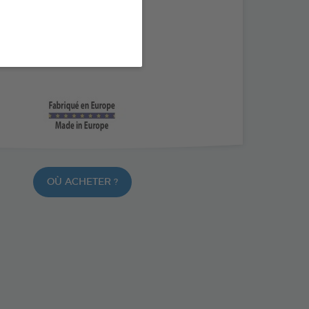
e działanie kannabidiolu
zny olej MCT
OÙ ACHETER ?