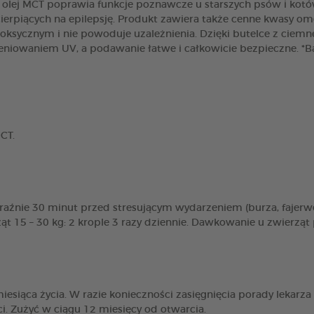
 olej MCT poprawia funkcje poznawcze u starszych psów i kotó
erpiących na epilepsję. Produkt zawiera także cenne kwasy ome
ksycznym i nie powoduje uzależnienia. Dzięki butelce z ciemn
ieniowaniem UV, a podawanie łatwe i całkowicie bezpieczne. 
CT.
aźnie 30 minut przed stresującym wydarzeniem (burza, fajerwe
ąt 15 – 30 kg: 2 krople 3 razy dziennie. Dawkowanie u zwierząt 
esiąca życia. W razie konieczności zasięgnięcia porady lekarza
. Zużyć w ciągu 12 miesięcy od otwarcia.