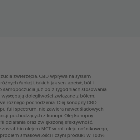
ucia zwierzęcia. CBD wpływa na system
̇nych funkcji, takich jak sen, apetyt, ból i
o samopoczucia już po 2 tygodniach stosowania
 występują dolegliwości związane z bólem,
kowe różnego pochodzenia. Olej konopny CBD
pu full spectrum, nie zawiera nawet śladowych
ancji pochodzących z konopi. Olej konopny
il działania oraz zwiększoną efektywność.
ostał bio olejem MCT w roli oleju nośnikowego,
o problem smakowitości i czyni produkt w 100%