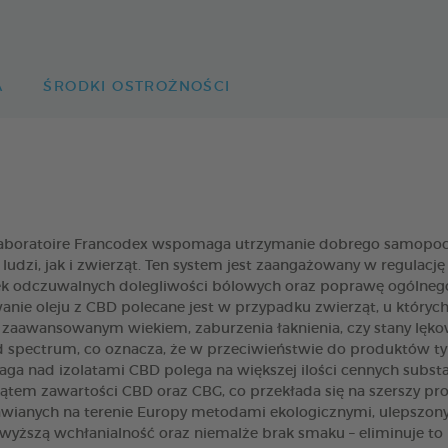
A
ŚRODKI OSTROŻNOŚCI
boratoire Francodex wspomaga utrzymanie dobrego samopocz
zi, jak i zwierząt. Ten system jest zaangażowany w regulację róz
ek odczuwalnych dolegliwości bólowych oraz poprawę ogólneg
ie oleju z CBD polecane jest w przypadku zwierząt, u których
 z zaawansowanym wiekiem, zaburzenia łaknienia, czy stany lę
d spectrum, co oznacza, że w przeciwieństwie do produktów ty
waga nad izolatami CBD polega na większej ilości cennych subst
tem zawartości CBD oraz CBG, co przekłada się na szerszy prof
nych na terenie Europy metodami ekologicznymi, ulepszony z
wyższą wchłanialność oraz niemalże brak smaku – eliminuje t