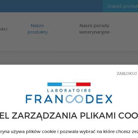
Nasze
Nasze porady
Idź do zawartości
ości
produkty
weterynaryjne
Olej 
ZABLOKUJ 
dla psów i k
Butelka 10 ml
EL ZARZĄDZANIA PLIKAMI COO
Kod 426812 - EAN 
tryna używa plików cookie i pozwala wybrać na które chcesz ze