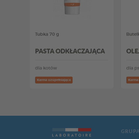
Tubka 70 g
Butel
PASTA ODKŁACZAJĄCA
OLE
dla kotów
dla p
Karma uzupełniająca
Karma 
GRUP