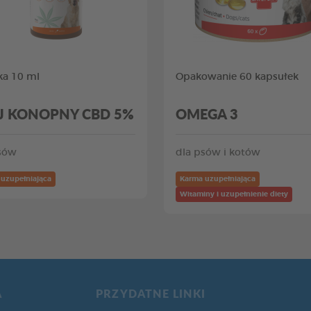
ka 10 ml
Opakowanie 60 kapsułek
J KONOPNY CBD 5%
OMEGA 3
sów
dla psów i kotów
uzupełniająca
Karma uzupełniająca
Witaminy i uzupełnienie diety
A
PRZYDATNE LINKI