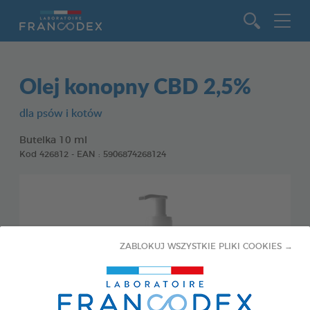
Idź do zawartości
Olej konopny CBD 2,5%
dla psów i kotów
Butelka 10 ml
Kod 426812 - EAN : 5906874268124
ZABLOKUJ WSZYSTKIE PLIKI COOKIES →