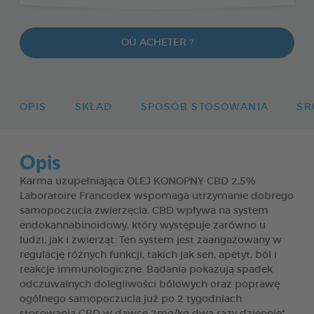
OÙ ACHETER ?
OPIS
SKŁAD
SPOSÓB STOSOWANIA
ŚR
Opis
Karma uzupełniająca OLEJ KONOPNY CBD 2,5%
Laboratoire Francodex wspomaga utrzymanie dobrego
samopoczucia zwierzęcia. CBD wpływa na system
endokannabinoidowy, który występuje zarówno u
ludzi, jak i zwierząt. Ten system jest zaangażowany w
regulację różnych funkcji, takich jak sen, apetyt, ból i
reakcje immunologiczne. Badania pokazują spadek
odczuwalnych dolegliwości bólowych oraz poprawę
ogólnego samopoczucia już po 2 tygodniach
stosowania CBD w dawce 2mg/kg dwa razy dziennie*.