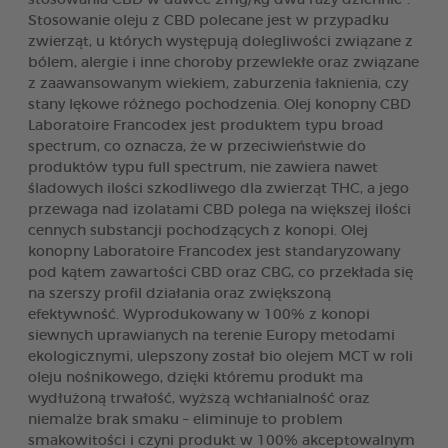
Stosowanie oleju z CBD polecane jest w przypadku
zwierząt, u których występują dolegliwości związane z
bólem, alergie i inne choroby przewlekłe oraz związane
z zaawansowanym wiekiem, zaburzenia łaknienia, czy
stany lękowe różnego pochodzenia. Olej konopny CBD
Laboratoire Francodex jest produktem typu broad
spectrum, co oznacza, że w przeciwieństwie do
produktów typu full spectrum, nie zawiera nawet
śladowych ilości szkodliwego dla zwierząt THC, a jego
przewaga nad izolatami CBD polega na większej ilości
cennych substancji pochodzących z konopi. Olej
konopny Laboratoire Francodex jest standaryzowany
pod kątem zawartości CBD oraz CBG, co przekłada się
na szerszy profil działania oraz zwiększoną
efektywność. Wyprodukowany w 100% z konopi
siewnych uprawianych na terenie Europy metodami
ekologicznymi, ulepszony został bio olejem MCT w roli
oleju nośnikowego, dzięki któremu produkt ma
wydłużoną trwałość, wyższą wchłanialność oraz
niemalże brak smaku – eliminuje to problem
smakowitości i czyni produkt w 100% akceptowalnym