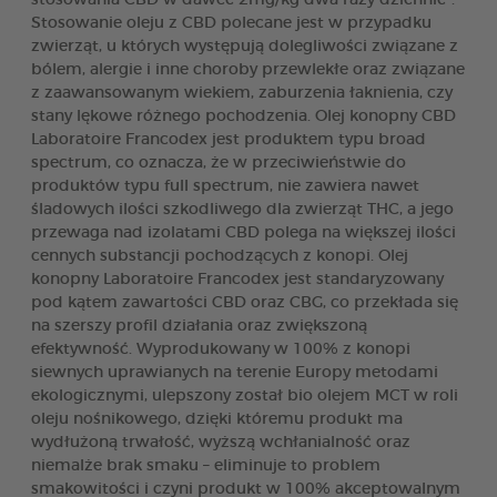
Stosowanie oleju z CBD polecane jest w przypadku
zwierząt, u których występują dolegliwości związane z
bólem, alergie i inne choroby przewlekłe oraz związane
z zaawansowanym wiekiem, zaburzenia łaknienia, czy
stany lękowe różnego pochodzenia. Olej konopny CBD
Laboratoire Francodex jest produktem typu broad
spectrum, co oznacza, że w przeciwieństwie do
produktów typu full spectrum, nie zawiera nawet
śladowych ilości szkodliwego dla zwierząt THC, a jego
przewaga nad izolatami CBD polega na większej ilości
cennych substancji pochodzących z konopi. Olej
konopny Laboratoire Francodex jest standaryzowany
pod kątem zawartości CBD oraz CBG, co przekłada się
na szerszy profil działania oraz zwiększoną
efektywność. Wyprodukowany w 100% z konopi
siewnych uprawianych na terenie Europy metodami
ekologicznymi, ulepszony został bio olejem MCT w roli
oleju nośnikowego, dzięki któremu produkt ma
wydłużoną trwałość, wyższą wchłanialność oraz
niemalże brak smaku – eliminuje to problem
smakowitości i czyni produkt w 100% akceptowalnym