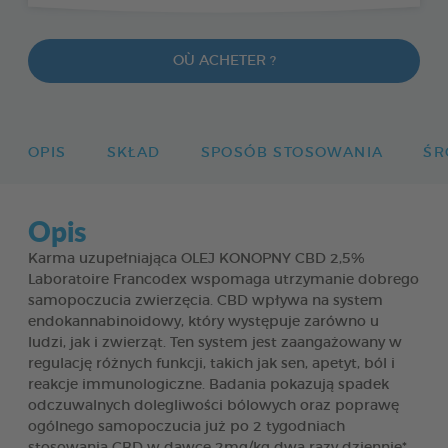
OÙ ACHETER ?
OPIS
SKŁAD
SPOSÓB STOSOWANIA
ŚR
Opis
Karma uzupełniająca OLEJ KONOPNY CBD 2,5%
Laboratoire Francodex wspomaga utrzymanie dobrego
samopoczucia zwierzęcia. CBD wpływa na system
endokannabinoidowy, który występuje zarówno u
ludzi, jak i zwierząt. Ten system jest zaangażowany w
regulację różnych funkcji, takich jak sen, apetyt, ból i
reakcje immunologiczne. Badania pokazują spadek
odczuwalnych dolegliwości bólowych oraz poprawę
ogólnego samopoczucia już po 2 tygodniach
stosowania CBD w dawce 2mg/kg dwa razy dziennie*.