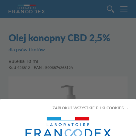
Idź do zawartości
Olej konopny CBD 2,5%
dla psów i kotów
Butelka 10 ml
Kod 426812 - EAN : 5906874268124
ZABLOKUJ WSZYSTKIE PLIKI COOKIES →