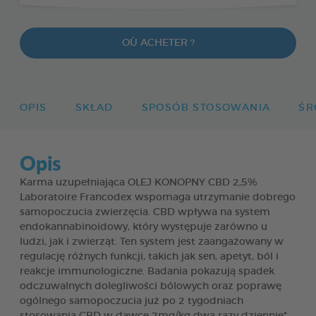
OÙ ACHETER ?
OPIS
SKŁAD
SPOSÓB STOSOWANIA
ŚR
Opis
Karma uzupełniająca OLEJ KONOPNY CBD 2,5%
Laboratoire Francodex wspomaga utrzymanie dobrego
samopoczucia zwierzęcia. CBD wpływa na system
endokannabinoidowy, który występuje zarówno u
ludzi, jak i zwierząt. Ten system jest zaangażowany w
regulację różnych funkcji, takich jak sen, apetyt, ból i
reakcje immunologiczne. Badania pokazują spadek
odczuwalnych dolegliwości bólowych oraz poprawę
ogólnego samopoczucia już po 2 tygodniach
stosowania CBD w dawce 2mg/kg dwa razy dziennie*.