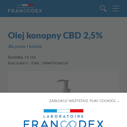
Idź do zawartości
Olej konopny CBD 2,5%
dla psów i kotów
Butelka 10 ml
Kod 426812 - EAN : 5906874268124
ZABLOKUJ WSZYSTKIE PLIKI COOKIES →