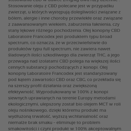
Stosowanie oleju z CBD polecane jest w przypadku
zwierząt, u których występują dolegliwości związane z
bólem, alergie i inne choroby przewlekłe oraz związane
z zaawansowanym wiekiem, zaburzenia łaknienia, czy
stany lękowe różnego pochodzenia. Olej konopny CBD
Laboratoire Francodex jest produktem typu broad
spectrum, co oznacza, że w przeciwieństwie do
produktów typu full spectrum, nie zawiera nawet
śladowych ilości szkodliwego dla zwierząt THC, a jego
przewaga nad izolatami CBD polega na większej ilości
cennych substancji pochodzących z konopi. Olej
konopny Laboratoire Francodex jest standaryzowany
pod kątem zawartości CBD oraz CBG, co przekłada się
na szerszy profil działania oraz zwiększoną
efektywność. Wyprodukowany w 100% z konopi
siewnych uprawianych na terenie Europy metodami
ekologicznymi, ulepszony został bio olejem MCT w roli
oleju nośnikowego, dzięki któremu produkt ma
wydłużoną trwałość, wyższą wchłanialność oraz
niemalże brak smaku – eliminuje to problem
smakowitości i czyni produkt w 100% akceptowalnym