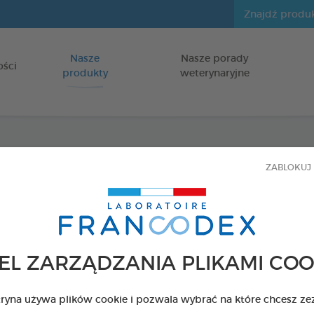
Nasze
Nasze porady
Idź do zawartości
ości
produkty
weterynaryjne
Olej 
ZABLOKUJ 
dla psów
Butelka 10 ml
EL ZARZĄDZANIA PLIKAMI COO
Kod 426811 - EAN 
tryna używa plików cookie i pozwala wybrać na które chcesz ze