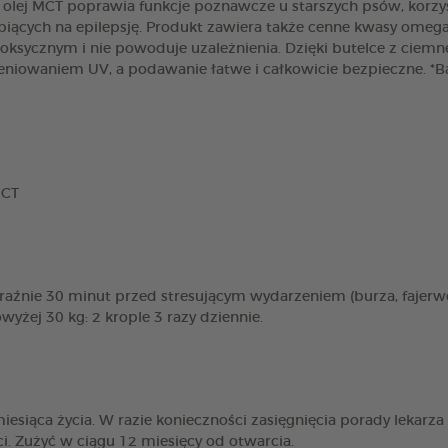
 olej MCT poprawia funkcje poznawcze u starszych psów, korzy
ących na epilepsję. Produkt zawiera także cenne kwasy omega-
ksycznym i nie powoduje uzależnienia. Dzięki butelce z ciemn
ieniowaniem UV, a podawanie łatwe i całkowicie bezpieczne. 
MCT
aźnie 30 minut przed stresującym wydarzeniem (burza, fajerwe
yżej 30 kg: 2 krople 3 razy dziennie.
esiąca życia. W razie konieczności zasięgnięcia porady lekarza
. Zużyć w ciągu 12 miesięcy od otwarcia.