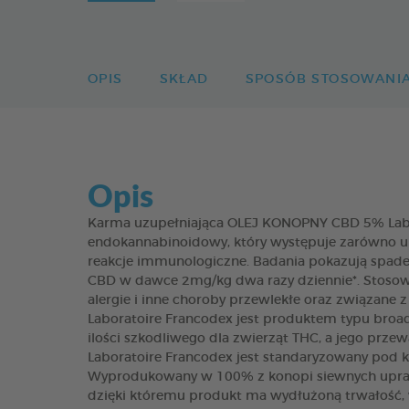
OPIS
SKŁAD
SPOSÓB STOSOWANI
Opis
Karma uzupełniająca OLEJ KONOPNY CBD 5% Labo
endokannabinoidowy, który występuje zarówno u lud
reakcje immunologiczne. Badania pokazują spad
CBD w dawce 2mg/kg dwa razy dziennie*. Stosowan
alergie i inne choroby przewlekłe oraz związane
Laboratoire Francodex jest produktem typu broa
ilości szkodliwego dla zwierząt THC, a jego prze
Laboratoire Francodex jest standaryzowany pod ką
Wyprodukowany w 100% z konopi siewnych uprawia
dzięki któremu produkt ma wydłużoną trwałość, 