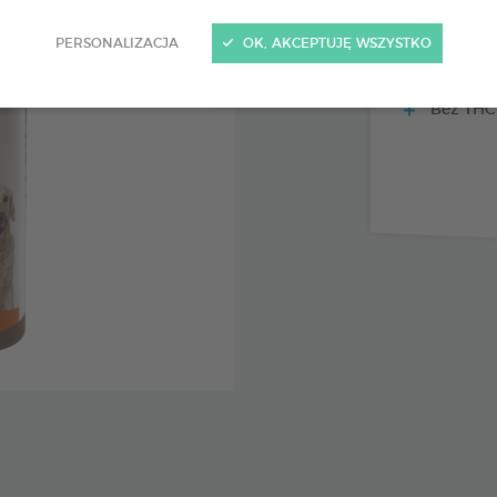
Korzystn
PERSONALIZACJA
OK, AKCEPTUJĘ WSZYSTKO
Ekologic
Bez THC