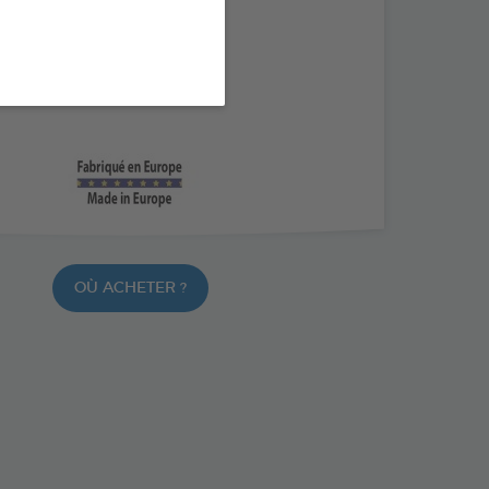
e działanie kannabidiolu
zny olej MCT
OÙ ACHETER ?