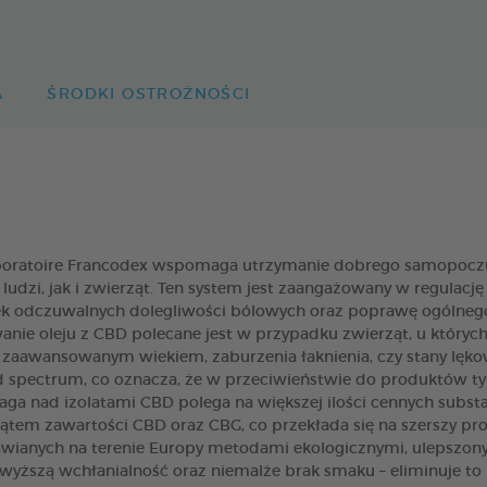
A
ŚRODKI OSTROŻNOŚCI
ratoire Francodex wspomaga utrzymanie dobrego samopoczuc
zi, jak i zwierząt. Ten system jest zaangażowany w regulację róz
ek odczuwalnych dolegliwości bólowych oraz poprawę ogólneg
ie oleju z CBD polecane jest w przypadku zwierząt, u których
 z zaawansowanym wiekiem, zaburzenia łaknienia, czy stany lę
d spectrum, co oznacza, że w przeciwieństwie do produktów ty
waga nad izolatami CBD polega na większej ilości cennych subst
tem zawartości CBD oraz CBG, co przekłada się na szerszy prof
nych na terenie Europy metodami ekologicznymi, ulepszony z
wyższą wchłanialność oraz niemalże brak smaku – eliminuje t