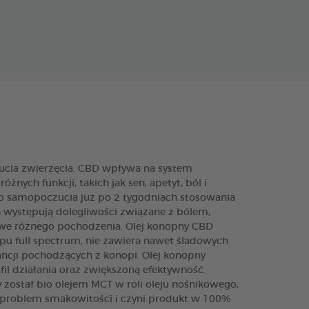
ia zwierzęcia. CBD wpływa na system
̇nych funkcji, takich jak sen, apetyt, ból i
o samopoczucia już po 2 tygodniach stosowania
 występują dolegliwości związane z bólem,
kowe różnego pochodzenia. Olej konopny CBD
pu full spectrum, nie zawiera nawet śladowych
ancji pochodzących z konopi. Olej konopny
il działania oraz zwiększoną efektywność.
ostał bio olejem MCT w roli oleju nośnikowego,
o problem smakowitości i czyni produkt w 100%