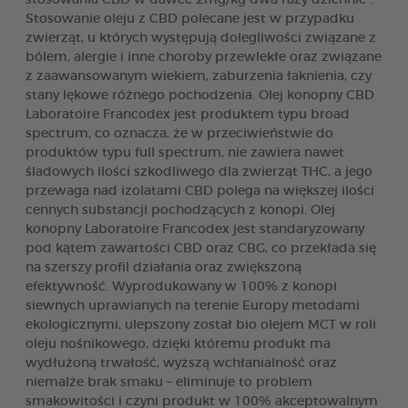
Stosowanie oleju z CBD polecane jest w przypadku
zwierząt, u których występują dolegliwości związane z
bólem, alergie i inne choroby przewlekłe oraz związane
z zaawansowanym wiekiem, zaburzenia łaknienia, czy
stany lękowe różnego pochodzenia. Olej konopny CBD
Laboratoire Francodex jest produktem typu broad
spectrum, co oznacza, że w przeciwieństwie do
produktów typu full spectrum, nie zawiera nawet
śladowych ilości szkodliwego dla zwierząt THC, a jego
przewaga nad izolatami CBD polega na większej ilości
cennych substancji pochodzących z konopi. Olej
konopny Laboratoire Francodex jest standaryzowany
pod kątem zawartości CBD oraz CBG, co przekłada się
na szerszy profil działania oraz zwiększoną
efektywność. Wyprodukowany w 100% z konopi
siewnych uprawianych na terenie Europy metodami
ekologicznymi, ulepszony został bio olejem MCT w roli
oleju nośnikowego, dzięki któremu produkt ma
wydłużoną trwałość, wyższą wchłanialność oraz
niemalże brak smaku – eliminuje to problem
smakowitości i czyni produkt w 100% akceptowalnym