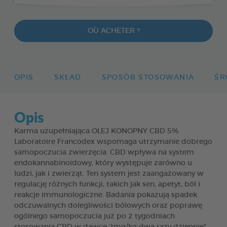
OÙ ACHETER ?
OPIS
SKŁAD
SPOSÓB STOSOWANIA
ŚR
Opis
Karma uzupełniająca OLEJ KONOPNY CBD 5%
Laboratoire Francodex wspomaga utrzymanie dobrego
samopoczucia zwierzęcia. CBD wpływa na system
endokannabinoidowy, który występuje zarówno u
ludzi, jak i zwierząt. Ten system jest zaangażowany w
regulację różnych funkcji, takich jak sen, apetyt, ból i
reakcje immunologiczne. Badania pokazują spadek
odczuwalnych dolegliwości bólowych oraz poprawę
ogólnego samopoczucia już po 2 tygodniach
stosowania CBD w dawce 2mg/kg dwa razy dziennie*.