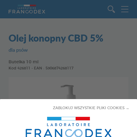
Idź do zawartości
Olej konopny CBD 5%
dla psów
Butelka 10 ml
Kod 426811 - EAN : 5906874268117
ZABLOKUJ WSZYSTKIE PLIKI COOKIES →