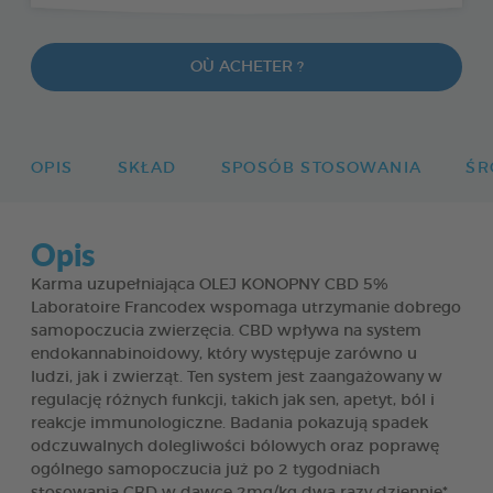
OÙ ACHETER ?
OPIS
SKŁAD
SPOSÓB STOSOWANIA
ŚR
Opis
Karma uzupełniająca OLEJ KONOPNY CBD 5%
Laboratoire Francodex wspomaga utrzymanie dobrego
samopoczucia zwierzęcia. CBD wpływa na system
endokannabinoidowy, który występuje zarówno u
ludzi, jak i zwierząt. Ten system jest zaangażowany w
regulację różnych funkcji, takich jak sen, apetyt, ból i
reakcje immunologiczne. Badania pokazują spadek
odczuwalnych dolegliwości bólowych oraz poprawę
ogólnego samopoczucia już po 2 tygodniach
stosowania CBD w dawce 2mg/kg dwa razy dziennie*.