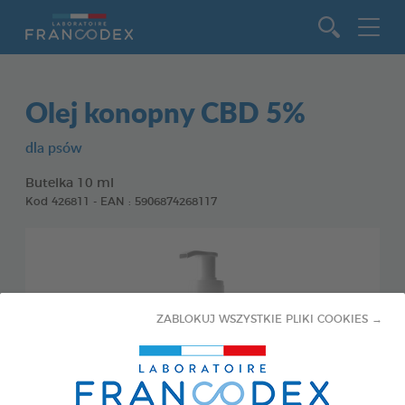
Idź do zawartości
Olej konopny CBD 5%
dla psów
Butelka 10 ml
Kod 426811 - EAN : 5906874268117
ZABLOKUJ WSZYSTKIE PLIKI COOKIES →