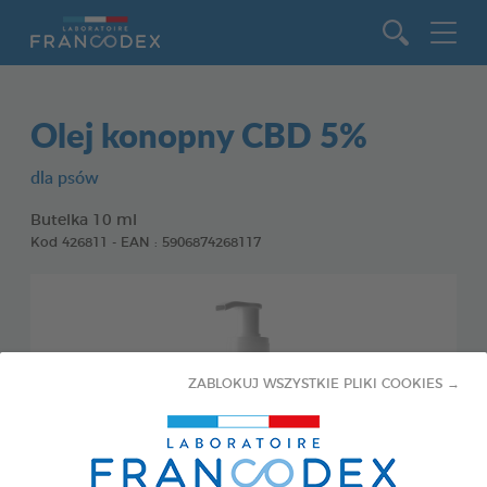
Idź do zawartości
Olej konopny CBD 5%
dla psów
Butelka 10 ml
Kod 426811 - EAN : 5906874268117
ZABLOKUJ WSZYSTKIE PLIKI COOKIES →