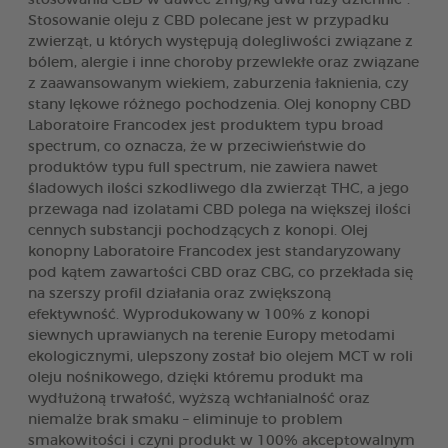
Stosowanie oleju z CBD polecane jest w przypadku
zwierząt, u których występują dolegliwości związane z
bólem, alergie i inne choroby przewlekłe oraz związane
z zaawansowanym wiekiem, zaburzenia łaknienia, czy
stany lękowe różnego pochodzenia. Olej konopny CBD
Laboratoire Francodex jest produktem typu broad
spectrum, co oznacza, że w przeciwieństwie do
produktów typu full spectrum, nie zawiera nawet
śladowych ilości szkodliwego dla zwierząt THC, a jego
przewaga nad izolatami CBD polega na większej ilości
cennych substancji pochodzących z konopi. Olej
konopny Laboratoire Francodex jest standaryzowany
pod kątem zawartości CBD oraz CBG, co przekłada się
na szerszy profil działania oraz zwiększoną
efektywność. Wyprodukowany w 100% z konopi
siewnych uprawianych na terenie Europy metodami
ekologicznymi, ulepszony został bio olejem MCT w roli
oleju nośnikowego, dzięki któremu produkt ma
wydłużoną trwałość, wyższą wchłanialność oraz
niemalże brak smaku – eliminuje to problem
smakowitości i czyni produkt w 100% akceptowalnym