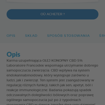
OÙ ACHETER ?
OPIS
SKŁAD
SPOSÓB STOSOWANIA
ŚR
Opis
Karma uzupełniająca OLEJ KONOPNY CBD 5%
Laboratoire Francodex wspomaga utrzymanie dobrego
samopoczucia zwierzęcia. CBD wpływa na system
endokannabinoidowy, który występuje zarówno u
ludzi, jak i zwierząt. Ten system jest zaangażowany w
regulację różnych funkcji, takich jak sen, apetyt, ból i
reakcje immunologiczne. Badania pokazują spadek
odczuwalnych dolegliwości bólowych oraz poprawę
ogólnego samopoczucia już po 2 tygodniach
stosowania CBD w dawce 2mg/kg dwa razy dziennie*.